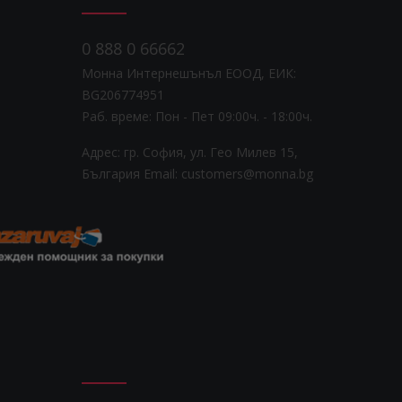
0 888 0 66662
Монна Интернешънъл ЕООД, ЕИК:
BG206774951
Раб. време: Пoн - Пет 09:00ч. - 18:00ч.
Адрес: гр. София, ул. Гео Милев 15,
България
Email: customers@monna.bg