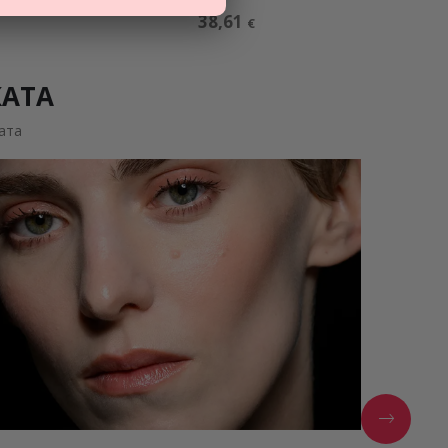
38,61
€
КАТА
ата