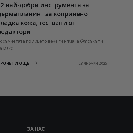
12 най-добри инструмента за
Estée
дермапланинг за копринено
Нови а
гладка кожа, тествани от
ПРОЧЕ
редактори
осъмчетата по лицето вече ги няма, а блясъкът е
а макс!
ПРОЧЕТИ ОЩЕ
23 ЯНУАРИ 2025
ЗА НАС