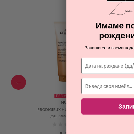
Имаме по
рождени
Запиши се и вземи пода
ПРОМОЦИЯ
NUXE
Запи
PRODIGIEUX HUILE DE DOUCHE
BIO OR
душ олио за жени
детокс
8,49