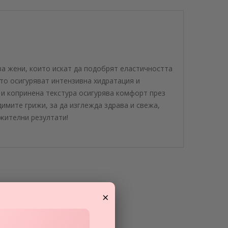
 за жени, които искат да подобрят еластичността
ито осигуряват интензивна хидратация и
 и копринена текстура осигурява комфорт през
димите грижи, за да изглежда здрава и свежа,
ежителни резултати!
×