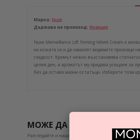
Марка:
Nuxe
Държава на произход:
Франция
Nuxe Merveillance Lift Firming Velvet Cream е и
на кожата си и да намалят видимите признаци на
гладкост. Кремът нежно възстановява стегнатос
целия ден, а ароматът му придава усещане за лук
без да оставя мазни остатъци. Изберете този к
МОЖЕ ДА ВИ ЗАИНТРИГУВ
Разгледайте и нашите подобни предложения