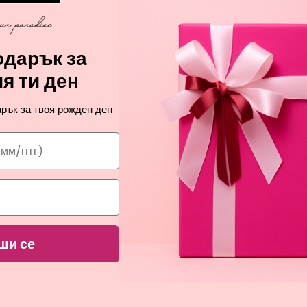
дарък за
я ти ден
рък за твоя рожден ден
ПРОМОЦИЯ
ПРОМОЦИЯ
NUXE
NUXE
ши се
GANIC SESAME SEEDS & CITRUS
MERVEILLANCE LIFT EYE LIGHT
EXTRACT
околоочен серум за жен
икираща маска за озаряване на
лицето за жени
36,84