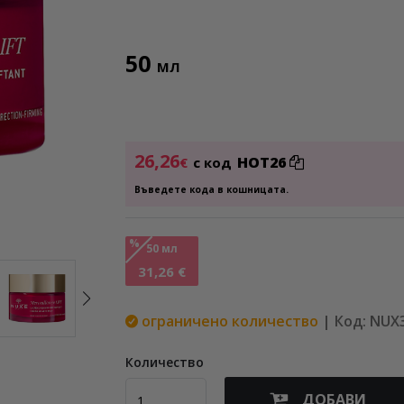
50
МЛ
26,26
HOT26
€
с код
Въведете кода в кошницата.
%
50 мл
31,26 €
ограничено количество
| Код: NUX
Количество
ДОБАВИ