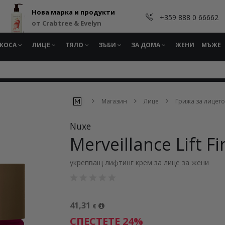
Нова марка и продукти
+359 888 0 66662
от Crabtree & Evelyn
КОСА
ЛИЦЕ
ТЯЛО
ЗЪБИ
ЗА ДОМА
ЖЕНИ
МЪЖЕ
Магазин
Лице
Грижа за лицето
Nuxe
Merveillance Lift F
укрепващ лифтинг крем за лице за жени
41,31
€
СПЕСТЕТЕ 24%