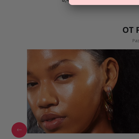
€
ОТ 
Ра