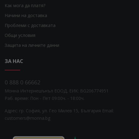
Как мога да платя?
Начини на доставка
Проблеми с доставката
Общи условия
Защита на личните данни
ЗА НАС
0 888 0 66662
Монна Интернешънъл ЕООД, ЕИК: BG206774951
Раб. време: Пoн - Пет 09:00ч. - 18:00ч.
Адрес: гр. София, ул. Гео Милев 15, България
Email:
customers@monna.bg