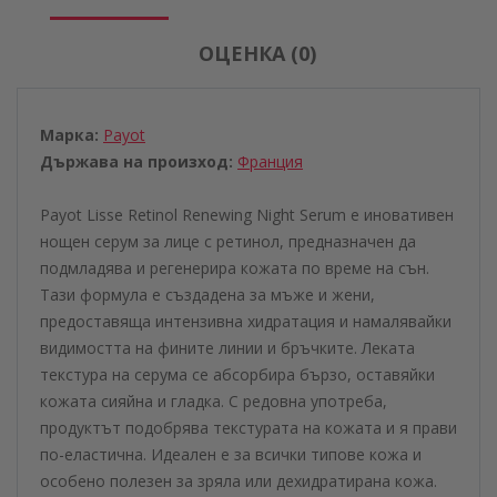
ОЦЕНКА (0)
Марка:
Payot
Държава на произход:
Франция
Payot Lisse Retinol Renewing Night Serum е иновативен
нощен серум за лице с ретинол, предназначен да
подмладява и регенерира кожата по време на сън.
Тази формула е създадена за мъже и жени,
предоставяща интензивна хидратация и намалявайки
видимостта на фините линии и бръчките. Леката
текстура на серума се абсорбира бързо, оставяйки
кожата сияйна и гладка. С редовна употреба,
продуктът подобрява текстурата на кожата и я прави
по-еластична. Идеален е за всички типове кожа и
особено полезен за зряла или дехидратирана кожа.