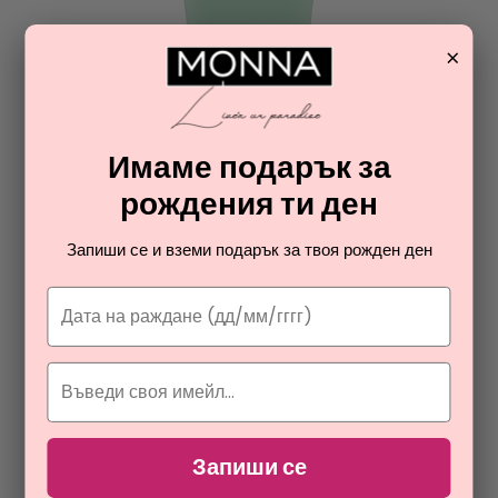
×
Имаме подарък за
рождения ти ден
Запиши се и вземи подарък за твоя рожден ден
ПРОМОЦИЯ
PAYOT
PATE GRISE SPECIALE 5 DRYING GEL
подсушаващ гел за измиване за жени
Запиши се
15,28
€