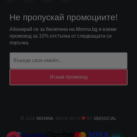
Не пропускай промоциите!
Абонирай се за бюлетина на Monna.bg и вземи
промокод за 10% отстъпка от следващата си
поръчка.
Искам промокод
© 2026
MONNA
. MADE WITH
BY
2BESOCIAL