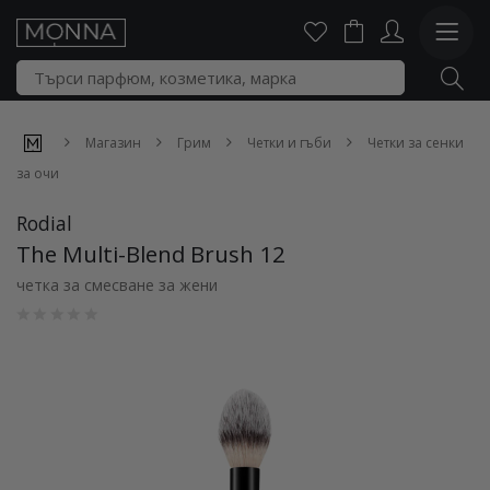
Магазин
Грим
Четки и гъби
Четки за сенки
за очи
Rodial
The Multi-Blend Brush 12
четка за смесване за жени