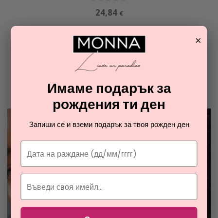
24,84
€
×
ОТ РАЯ НА ПАРФЮМИТЕ И
КОЗМЕТИКАТА
Разгледайте най-новите ни тайни съвети за парфюмите и
Имаме подарък за
козметиката
рождения ти ден
Запиши се и вземи подарък за твоя рожден ден