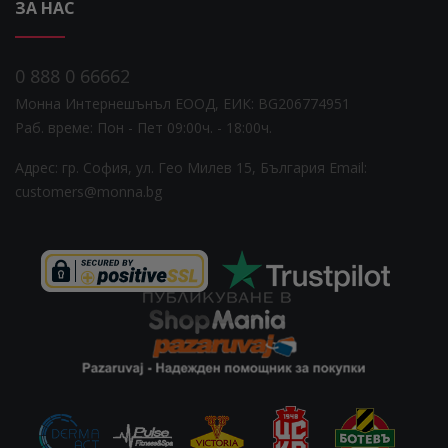
ЗА НАС
0 888 0 66662
Монна Интернешънъл ЕООД, ЕИК: BG206774951
Раб. време: Пoн - Пет 09:00ч. - 18:00ч.
Адрес: гр. София, ул. Гео Милев 15, България
Email:
customers@monna.bg