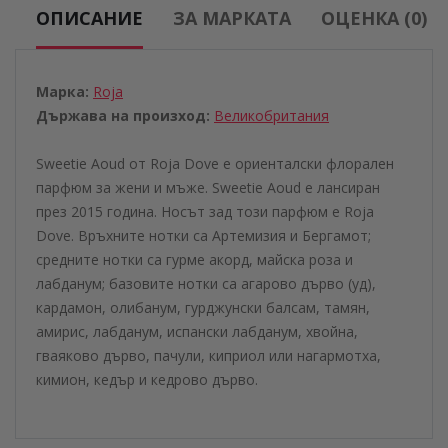
ОПИСАНИЕ
ЗА МАРКАТА
ОЦЕНКА (0)
Марка:
Roja
Държава на произход:
Великобритания
Sweetie Aoud от Roja Dove е ориенталски флорален
парфюм за жени и мъже. Sweetie Aoud е лансиран
през 2015 година. Носът зад този парфюм е Roja
Dove. Връхните нотки са Артемизия и Бергамот;
средните нотки са гурме акорд, майска роза и
лабданум; базовите нотки са агарово дърво (уд),
кардамон, олибанум, гурджунски балсам, тамян,
амирис, лабданум, испански лабданум, хвойна,
гваяково дърво, пачули, киприол или нагармотха,
кимион, кедър и кедрово дърво.