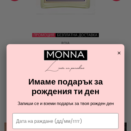
ПРОМОЦИЯ
БЕЗПЛАТНА ДОСТАВКА
ROJA
A GOODNIGHT KISS
×
парфюм за жени
1178,88
€
Имаме подарък за
ОТ РАЯ НА ПАРФЮМИТЕ И
рождения ти ден
КОЗМЕТИКАТА
Запиши се и вземи подарък за твоя рожден ден
Разгледайте най-новите ни тайни съвети за парфюмите и
козметиката