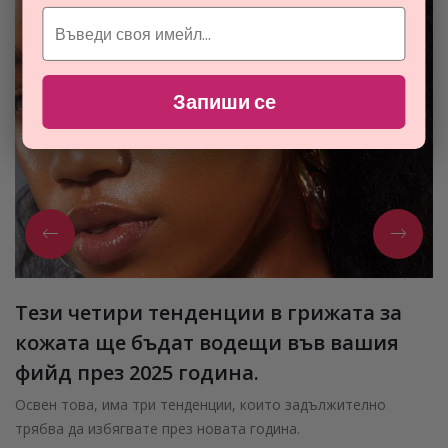
Запиши се
Тези четири тенденции в грижата за
кожата ще бъдат водещи във вашия
фийд през 2025 година.
Освен това, има три тенденции, които задължително
трябва да избягвате през новата година.