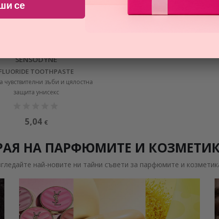
ши се
ПРОМОЦИЯ
SENSODYNE
FLUORIDE TOOTHPASTE
за чувствителни зъби и цялостна
защита унисекс
5,04
€
РАЯ НА ПАРФЮМИТЕ И КОЗМЕТИ
згледайте най-новите ни тайни съвети за парфюмите и козметик