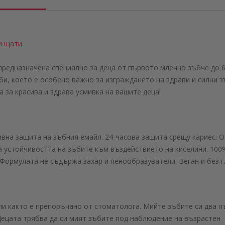
и щати
, предназначена специално за деца от първото млечно зъбче до 
и, което е особено важно за изграждането на здрави и силни з
а за красива и здрава усмивка на вашите деца!
ивна защита на зъбния емайл. 24-часова защита срещу кариес: О
 устойчивостта на зъбите към въздействието на киселини. 100% 
 Формулата не съдържа захар и пенообразуватели. Веган и без гл
ли както е препоръчано от стоматолога. Мийте зъбите си два пъ
Децата трябва да си мият зъбите под наблюдение на възрастен