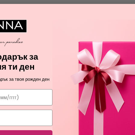
А
дарък за
я ти ден
рък за твоя рожден ден