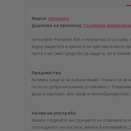
Марка:
Sensodyne
Държава на произход:
Съединени американск
Sensodyne Pronamel Kids е нежна паста за зъби
върху защитата и грижата за чувствителните зъб
паста е не само средство за защита, но и спомаг
Предимства
Активна защита на зъбния емайл: Помага за акт
пъти по-добра киселинна устойчивост: Повишава
децата харесват. Без захар и пенообразуватели:
Начин на употреба
Винаги следвайте инструкциите на опаковката и
поглъщането на пастата, винаги я изплювайте. 