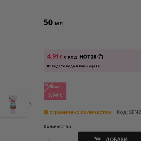
50
МЛ
4,91
HOT26
€
с код
Въведете кода в кошницата.
%
50 мл
5,84 €
ограничено количество
| Код: SEN
Количество
ДОБАВИ