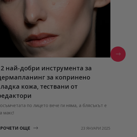
12 най-добри инструмента за
Estée
дермапланинг за копринено
Нови а
гладка кожа, тествани от
ПРОЧЕ
редактори
осъмчетата по лицето вече ги няма, а блясъкът е
а макс!
ПРОЧЕТИ ОЩЕ
23 ЯНУАРИ 2025