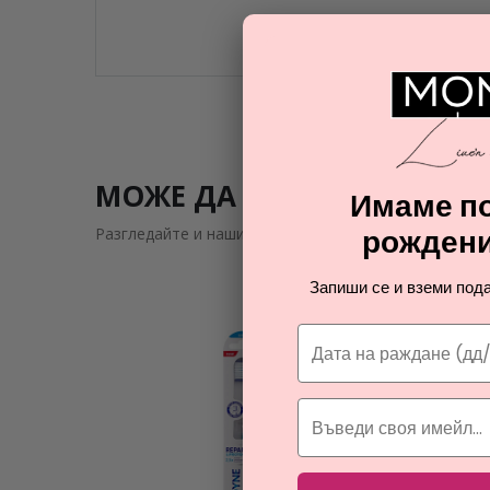
МОЖЕ ДА ВИ ЗАИНТРИГУВ
Имаме по
рождени
Разгледайте и нашите подобни предложения
Запиши се и вземи пода