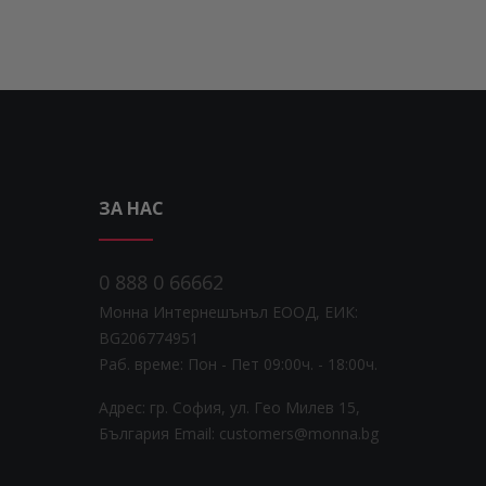
ЗА НАС
0 888 0 66662
Монна Интернешънъл ЕООД, ЕИК:
BG206774951
Раб. време: Пoн - Пет 09:00ч. - 18:00ч.
Адрес: гр. София, ул. Гео Милев 15,
България
Email: customers@monna.bg