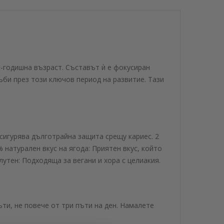
6-годишна възраст. Съставът ѝ е фокусиран
ъби през този ключов период на развитие. Тази
сигурява дълготрайна защита срещу кариес. 2
натурален вкус на ягода: Приятен вкус, който
утен: Подходяща за вегани и хора с целиакия.
ти, не повече от три пъти на ден. Намалете