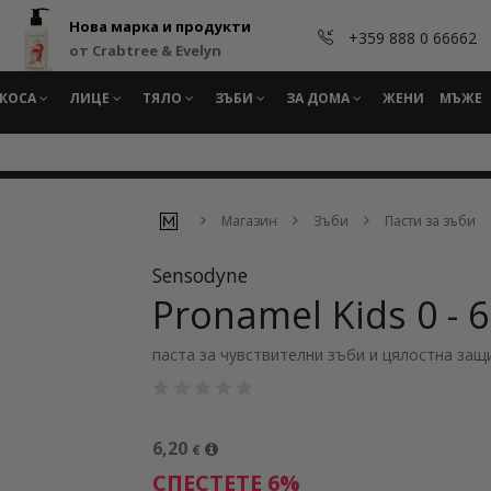
Нова марка и продукти
+359 888 0 66662
от Crabtree & Evelyn
КОСА
ЛИЦЕ
ТЯЛО
ЗЪБИ
ЗА ДОМА
ЖЕНИ
МЪЖЕ
Магазин
Зъби
Пасти за зъби
Sensodyne
Pronamel Kids 0 - 6
паста за чувствителни зъби и цялостна защ
6,20
€
СПЕСТЕТЕ 6%