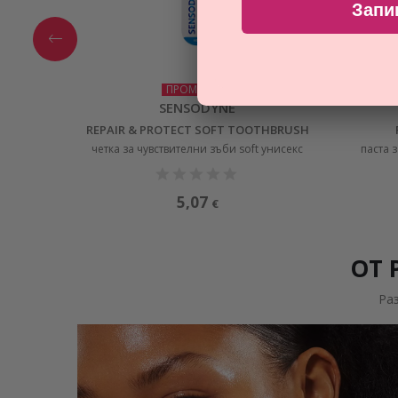
Запи
ПРОМОЦИЯ
SENSODYNE
REPAIR & PROTECT SOFT TOOTHBRUSH
четка за чувствителни зъби soft унисекс
паста 
5,07
€
ОТ 
Ра