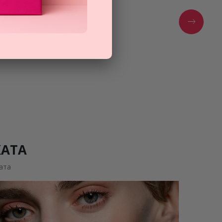
КАТА
ата