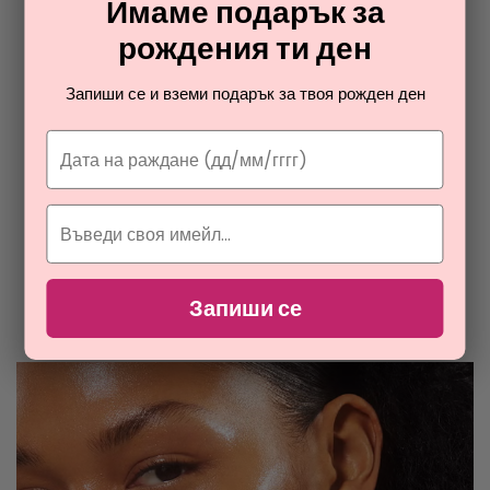
Имаме подарък за
ПРОМОЦИЯ
рождения ти ден
SISLEY
SO INTENSE MASCARA
спирала за мигли за жени
Запиши се и вземи подарък за твоя рожден ден
48,44
€
ОТ РАЯ НА ПАРФЮМИТЕ И
КОЗМЕТИКАТА
Запиши се
Разгледайте най-новите ни тайни съвети за парфюмите и
козметиката