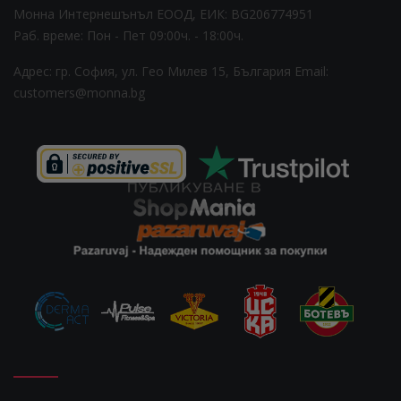
Монна Интернешънъл ЕООД, ЕИК: BG206774951
Раб. време: Пoн - Пет 09:00ч. - 18:00ч.
Адрес: гр. София, ул. Гео Милев 15, България
Email:
customers@monna.bg