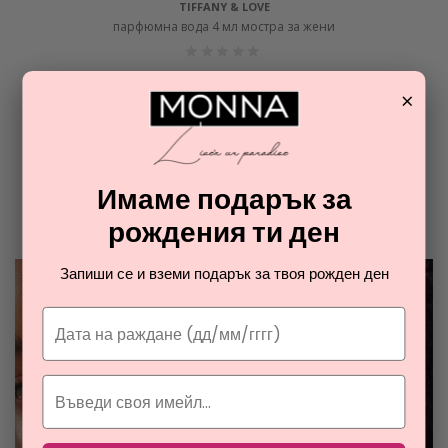
TIFFANY & LOVE
парфюмна вода 4 мл мостра за жени
5,37
€
×
ОТ РАЯ НА ПАРФЮМИТЕ И
КОЗМЕТИКАТА
Имаме подарък за
Разгледайте най-новите ни тайни съвети за парфюмите и
рождения ти ден
козметиката
Запиши се и вземи подарък за твоя рожден ден