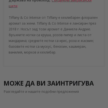
Държава на произход:
Съединени американски
щати
Tiffany & Co Intense от Tiffany е кехлибарен флорален
аромат за жени. Tiffany & Co Intense е лансиран през
2018 г. Носът зад този аромат е Даниела Андрие.
Връхните нотки са круша, розов пипер и листа от
мандарина; средните нотки са ирис, роза и жасмин;
базовите нотки са мускус, бензоин, кашмеран,
ванилия, морков и кехлибар.
МОЖЕ ДА ВИ ЗАИНТРИГУВА
Разгледайте и нашите подобни предложения