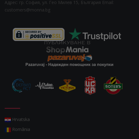
Адрес: гр. София, ул. Гео Милев 15, България
Email:
customers@monna.bg
Hrvatska
România