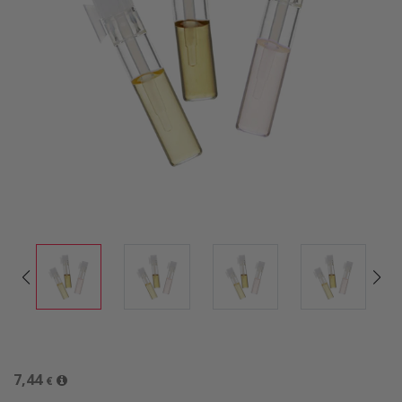
7,44
€