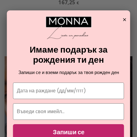
167,25
€
×
ОТ РАЯ НА ПАРФЮМИТЕ И
КОЗМЕТИКАТА
Разгледайте най-новите ни тайни съвети за парфюмите и
Имаме подарък за
козметиката
рождения ти ден
Запиши се и вземи подарък за твоя рожден ден
Запиши се