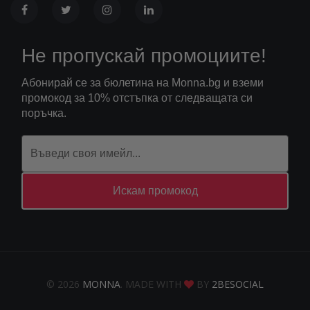
Не пропускай промоциите!
Абонирай се за бюлетина на Monna.bg и вземи
промокод за 10% отстъпка от следващата си
поръчка.
Искам промокод
© 2026
MONNA
. MADE WITH
BY
2BESOCIAL