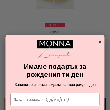
ПРОМОЦИЯ
ARMAF
CLUB DE NUIT PRECIEUX IV
×
парфюмен екстракт унисекс
47,08
€
Имаме подарък за
ОТ РАЯ НА ПАРФЮМИТЕ И
рождения ти ден
КОЗМЕТИКАТА
Запиши се и вземи подарък за твоя рожден ден
Разгледайте най-новите ни тайни съвети за парфюмите и
козметиката