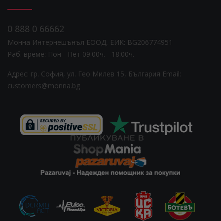
0 888 0 66662
Монна Интернешънъл ЕООД, ЕИК: BG206774951
Раб. време: Пoн - Пет 09:00ч. - 18:00ч.
Адрес: гр. София, ул. Гео Милев 15, България
Email:
customers@monna.bg