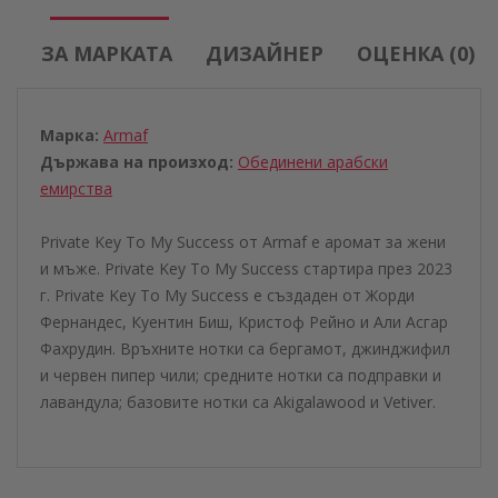
ЗА МАРКАТА
ДИЗАЙНЕР
ОЦЕНКА (0)
Марка:
Armaf
Държава на произход:
Обединени aрабски
eмирства
Private Key To My Success от Armaf е аромат за жени
и мъже. Private Key To My Success стартира през 2023
г. Private Key To My Success е създаден от Жорди
Фернандес, Куентин Биш, Кристоф Рейно и Али Асгар
Фахрудин. Връхните нотки са бергамот, джинджифил
и червен пипер чили; средните нотки са подправки и
лавандула; базовите нотки са Akigalawood и Vetiver.