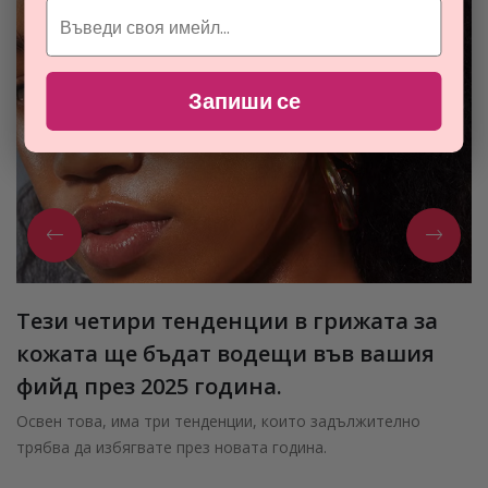
Запиши се
Тези четири тенденции в грижата за
кожата ще бъдат водещи във вашия
фийд през 2025 година.
Освен това, има три тенденции, които задължително
трябва да избягвате през новата година.