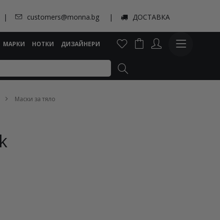
customers@monna.bg
ДОСТАВКА
МАРКИ
НОТКИ
ДИЗАЙНЕРИ
Маски за тяло
k