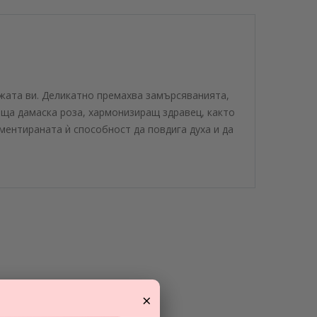
ожата ви. Деликатно премахва замърсяванията,
аща дамаска роза, хармонизиращ здравец, както
ентираната ѝ способност да повдига духа и да
×