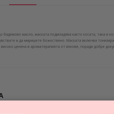
о бадемово масло, маската подмладява както косата, така и к
чувствате и да миришете божествено. Маската включва тонизир
високо ценена в ароматерапията от векове, поради добре докум
А