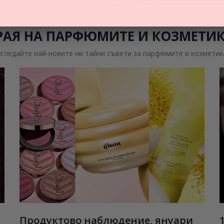
21,84
€
РАЯ НА ПАРФЮМИТЕ И КОЗМЕТИ
згледайте най-новите ни тайни съвети за парфюмите и козметик
Продуктово наблюдение, януари