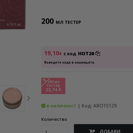
200
МЛ ТЕСТЕР
19,10
HOT26
€
с код
Въведете кода в кошницата.
%
200 мл
тестер
22,74 €
в наличност
| Код: ARO15129
Количество
ДОБАВИ