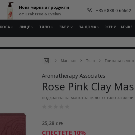
Нова марка и продукти
+359 888 0 66662
от Crabtree & Evelyn
КОСА
ЛИЦЕ
ТЯЛО
ЗЪБИ
ЗА ДОМА
ЖЕНИ
МЪЖЕ
Магазин
Тяло
Грижа за тялото
Aromatherapy Associates
Rose Pink Clay Mas
подхранваща маска за цялото тяло за жени
25,28
€
СПЕСТЕТЕ 10%