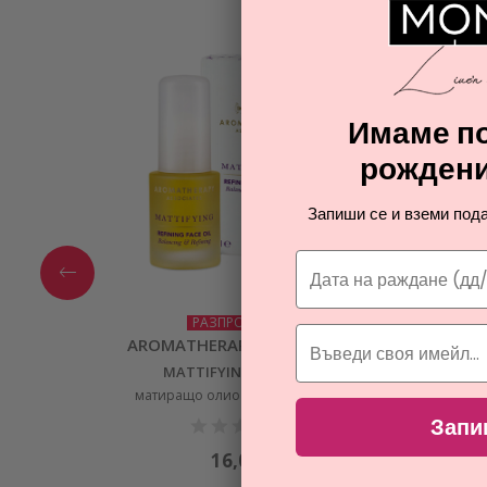
Имаме по
рождени
Запиши се и вземи пода
РАЗПРОДАЖБА
AROMATHERAPY ASSOCIATES
ARO
MATTIFYING REFINING
MATTIF
матиращо олио за лице за жени
Запи
16,03
€