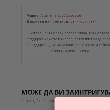
Марка:
Aromatherapy Associates
Държава на произход:
Великобритания
С богата на минерали розова глина и обновяващ
поддържа кожата и скалпа, оставяйки ви да се 
и поддържаща кожата палмароза. Розата е била 
насърчава позитивната перспектива.
МОЖЕ ДА ВИ ЗАИНТРИГУВ
Разгледайте и нашите подобни предложения