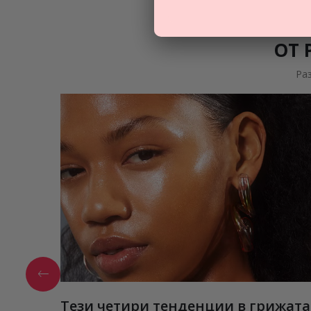
ОТ 
Ра
Тези четири тенденции в грижата