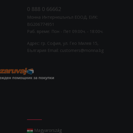
0 888 0 66662
Монна Интернешънъл ЕООД, ЕИК:
BG206774951
Раб. време: Пoн - Пет 09:00ч. - 18:00ч.
Адрес: гр. София, ул. Гео Милев 15,
България
Email: customers@monna.bg
Magyarország