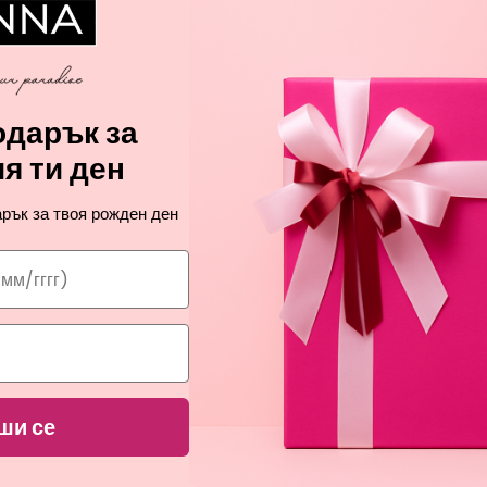
дарък за
я ти ден
рък за твоя рожден ден
ПРОМОЦИЯ
ПРОМОЦИЯ
MATHERAPY ASSOCIATES
AROMATHERAPY ASSOCI
YING PURIFYING FACIAL SCRUB
SKIN TREATMENT EYE ZO
пилинг за лице за жени
CONCENTRATE
подмладяващ околоочен концен
ши се
жени
10,95
€