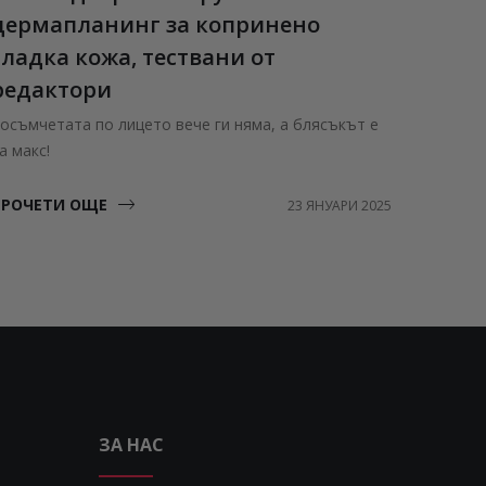
дермапланинг за копринено
Нови а
гладка кожа, тествани от
ПРОЧЕ
редактори
осъмчетата по лицето вече ги няма, а блясъкът е
а макс!
ПРОЧЕТИ ОЩЕ
23 ЯНУАРИ 2025
ЗА НАС