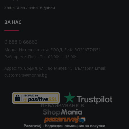
Защита на личните данни
ЗА НАС
0 888 0 66662
Монна Интернешънъл ЕООД, ЕИК: BG206774951
Раб. време: Пoн - Пет 09:00ч. - 18:00ч.
Адрес: гр. София, ул. Гео Милев 15, България
Email:
customers@monna.bg