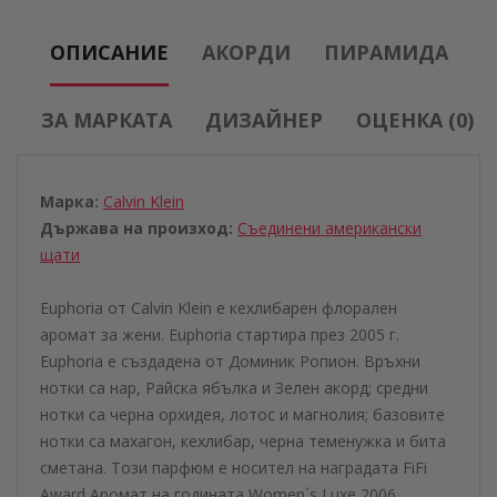
ОПИСАНИЕ
АКОРДИ
ПИРАМИДА
ЗА МАРКАТА
ДИЗАЙНЕР
ОЦЕНКА (0)
Марка:
Calvin Klein
Държава на произход:
Съединени американски
щати
Euphoria от Calvin Klein е кехлибарен флорален
аромат за жени. Euphoria стартира през 2005 г.
Euphoria е създадена от Доминик Ропион. Връхни
нотки са нар, Райска ябълка и Зелен акорд; средни
нотки са черна орхидея, лотос и магнолия; базовите
нотки са махагон, кехлибар, черна теменужка и бита
сметана. Този парфюм е носител на наградата FiFi
Award Аромат на годината Women`s Luxe 2006.