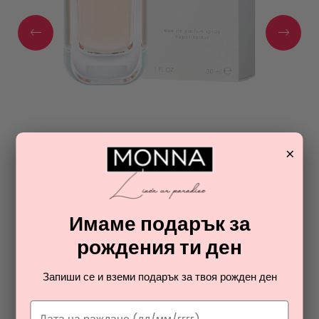
×
CALVIN KLEIN
ETERNITY NOW
парфюмна вода за жени
Имаме подарък за
40,84
€
рождения ти ден
ОТ РАЯ НА ПАРФЮМИТЕ И
Запиши се и вземи подарък за твоя рожден ден
КОЗМЕТИКАТА
Разгледайте най-новите ни тайни съвети за парфюмите и