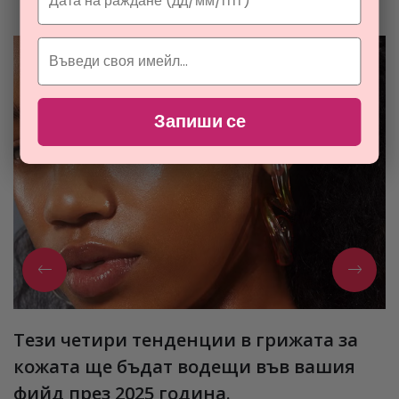
козметиката
Запиши се
Тези четири тенденции в грижата за
кожата ще бъдат водещи във вашия
фийд през 2025 година.