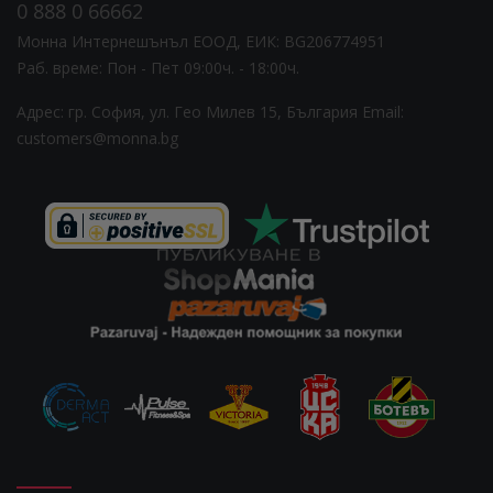
0 888 0 66662
Монна Интернешънъл ЕООД, ЕИК: BG206774951
Раб. време: Пoн - Пет 09:00ч. - 18:00ч.
Адрес: гр. София, ул. Гео Милев 15, България
Email:
customers@monna.bg