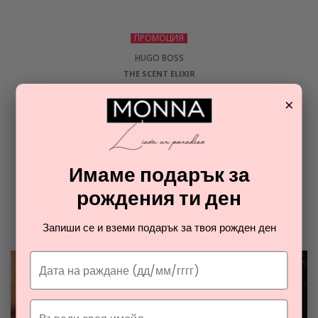
ПРОМОЦИЯ
HUGO BOSS
THE SCENT ELIXIR
парфюмна вода за жени
×
69,33
€
ОТ РАЯ НА ПАРФЮМИТЕ И
Имаме подарък за
КОЗМЕТИКАТА
рождения ти ден
Разгледайте най-новите ни тайни съвети за парфюмите и
Запиши се и вземи подарък за твоя рожден ден
козметиката