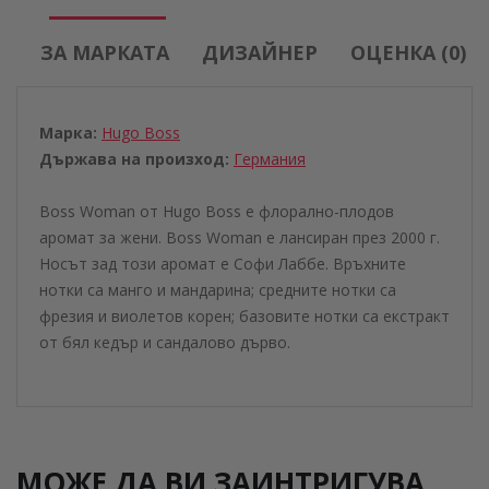
ЗА МАРКАТА
ДИЗАЙНЕР
ОЦЕНКА (0)
Марка:
Hugo Boss
Държава на произход:
Германия
Boss Woman от Hugo Boss е флорално-плодов
аромат за жени. Boss Woman е лансиран през 2000 г.
Носът зад този аромат е Софи Лаббе. Връхните
нотки са манго и мандарина; средните нотки са
фрезия и виолетов корен; базовите нотки са екстракт
от бял кедър и сандалово дърво.
МОЖЕ ДА ВИ ЗАИНТРИГУВА