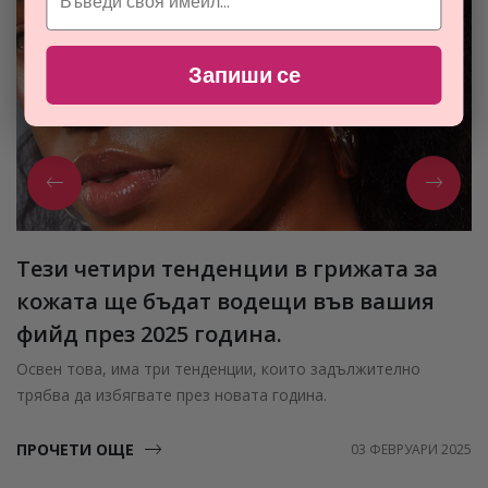
Запиши се
Тези четири тенденции в грижата за
кожата ще бъдат водещи във вашия
фийд през 2025 година.
Освен това, има три тенденции, които задължително
трябва да избягвате през новата година.
ПРОЧЕТИ ОЩЕ
03 ФЕВРУАРИ 2025