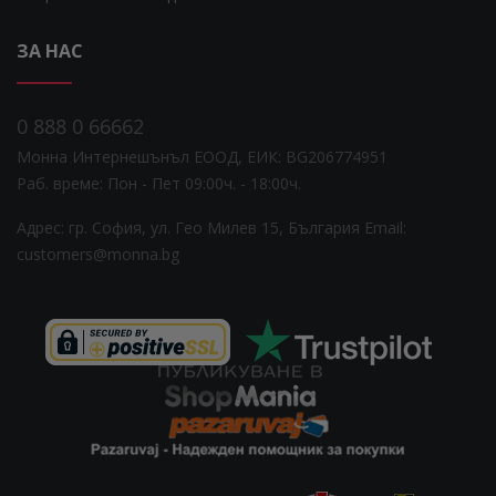
ЗА НАС
0 888 0 66662
Монна Интернешънъл ЕООД, ЕИК: BG206774951
Раб. време: Пoн - Пет 09:00ч. - 18:00ч.
Адрес: гр. София, ул. Гео Милев 15, България
Email:
customers@monna.bg