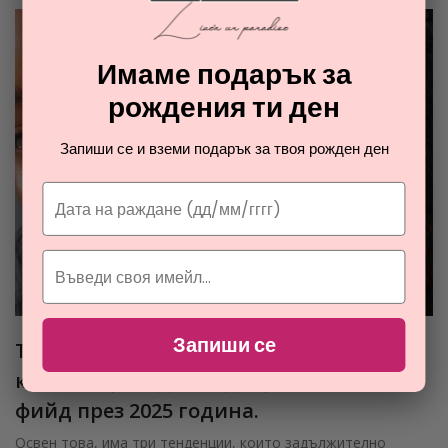
Имаме подарък за
рождения ти ден
Запиши се и вземи подарък за твоя рожден ден
Запиши се
Тези четири тенденции в грижата за
кожата ще бъдат водещи във вашия
фийд през 2025 година.
Освен това, има три тенденции, които задължително