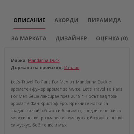
ОПИСАНИЕ
АКОРДИ
ПИРАМИДА
ЗА МАРКАТА
ДИЗАЙНЕР
ОЦЕНКА (0)
Марка:
Mandarina Duck
Държава на произход:
Италия
Let's Travel To Paris For Men от Mandarina Duck е
ароматен фужер аромат за мъже. Let's Travel To Paris
For Men беше лансиран през 2018 г. Носът зад този
аромат е Жан-Кристоф Еро. Връхните нотки са
градински чай, ябълка и бергамот; средните нотки са
морски нотки, розмарин и теменужка; базовите нотки
са мускус, боб тонка и мъх.