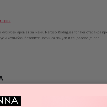
и щати
н мускусен аромат за жени. Narciso Rodriguez for Her стартира п
кус и кехлибар; базовите нотки са пачули и сандалово дърво.
А