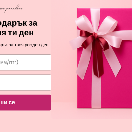
дарък за
я ти ден
рък за твоя рожден ден
ПРОМОЦИЯ
ПРОМОЦИЯ
NARCISO RODRIGUEZ
NARCISO RODRIGUE
ALL OF ME FLORAL
MUSC COLLECTION AMBER 
парфюмна вода за жени
парфюмна вода за жени
ши се
46,26
126,00
€
€
РАЯ НА ПАРФЮМИТЕ И КОЗМЕТИ