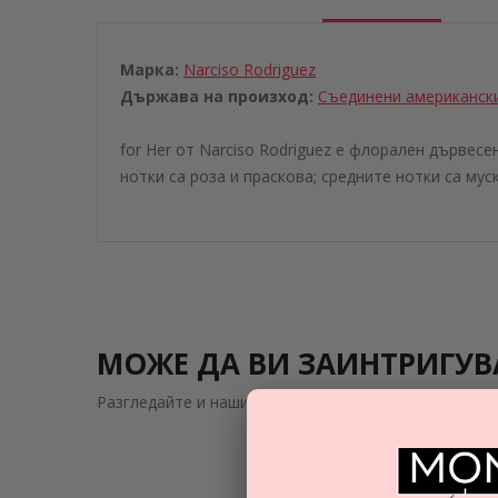
Марка:
Narciso Rodriguez
Държава на произход:
Съединени американск
for Her от Narciso Rodriguez е флорален дървесе
нотки са роза и праскова; средните нотки са мус
МОЖЕ ДА ВИ ЗАИНТРИГУВ
Разгледайте и нашите подобни предложения