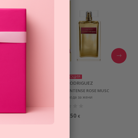
ПРОМОЦИЯ
Z
NARCISO RODRIGUEZ
MUSC
MUSC COLLECTION INTENSE ROSE MUSC
парфюмна вода за жени
118,50
€
КАТА