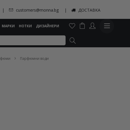
customers@monna.bg
ДОСТАВКА
МАРКИ
НОТКИ
ДИЗАЙНЕРИ
рфюми
Парфюмни води