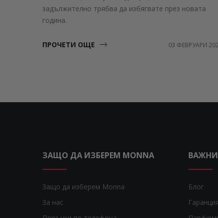
задължително трябва да избягвате през новата
година.
ПРОЧЕТИ ОЩЕ
03 ФЕВРУАРИ 20
ЗАЩО ДА ИЗБЕРЕМ MONNA
ВАЖНИ
Защо да изберем Monna
Блог
За нас
Гаранци
Поръчки по телефона
Парфюм