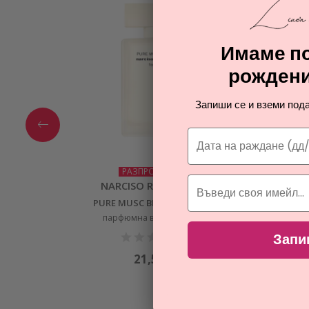
Имаме по
рождени
Запиши се и вземи пода
РАЗПРОДАЖБА
NARCISO RODRIGUEZ
PURE MUSC BLANC FOR HER
парфюмна вода за жени
Запи
21,51
€
ОТ 