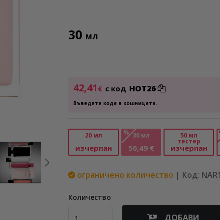
30
МЛ
42,41
HOT26
€
с код
Въведете кода в кошницата.
%
20 мл
30 мл
50 мл
тестер
изчерпан
50,49 €
изчерпан
ограничено количество
| Код: NAR
Количество
ДОБАВИ