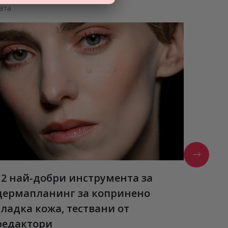
ата
12 най-добри инструмента за
Estée
дермапланинг за копринено
Нови а
гладка кожа, тествани от
ПРОЧЕ
редактори