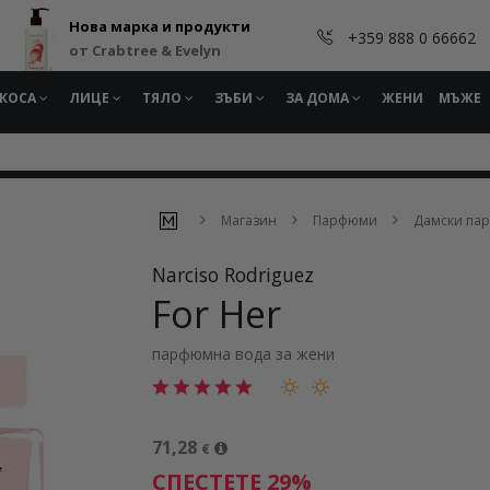
Нова марка и продукти
+359 888 0 66662
от Crabtree & Evelyn
КОСА
ЛИЦЕ
ТЯЛО
ЗЪБИ
ЗА ДОМА
ЖЕНИ
МЪЖЕ
Магазин
Парфюми
Дамски па
Narciso Rodriguez
For Her
парфюмна вода за жени
71,28
€
СПЕСТЕТЕ 29%