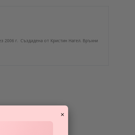
рез 2006 г. Създадена от Кристин Нагел. Връхни
×