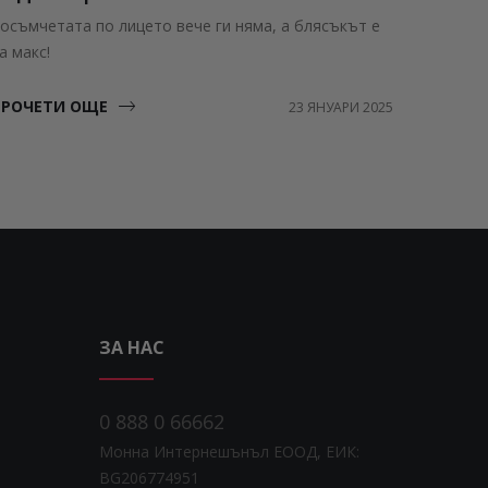
осъмчетата по лицето вече ги няма, а блясъкът е
а макс!
ПРОЧЕТИ ОЩЕ
23 ЯНУАРИ 2025
ЗА НАС
0 888 0 66662
Монна Интернешънъл ЕООД, ЕИК:
BG206774951