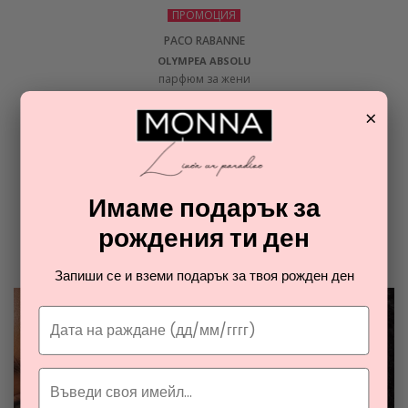
ПРОМОЦИЯ
PACO RABANNE
OLYMPEA ABSOLU
парфюм за жени
×
64,23
€
ОТ РАЯ НА ПАРФЮМИТЕ И
Имаме подарък за
КОЗМЕТИКАТА
рождения ти ден
Разгледайте най-новите ни тайни съвети за парфюмите и
козметиката
Запиши се и вземи подарък за твоя рожден ден