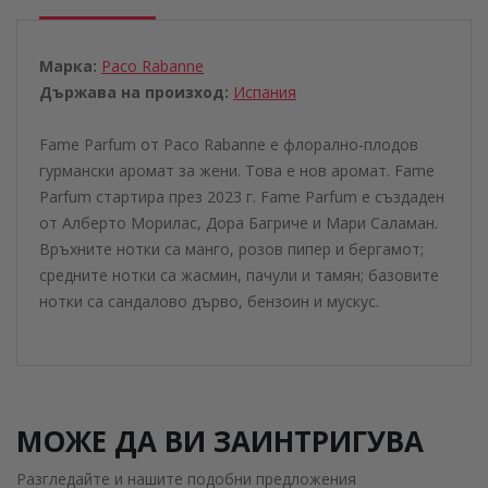
Марка:
Paco Rabanne
Държава на произход:
Испания
Fame Parfum от Paco Rabanne е флорално-плодов
гурмански аромат за жени. Това е нов аромат. Fame
Parfum стартира през 2023 г. Fame Parfum е създаден
от Алберто Морилас, Дора Багриче и Мари Саламан.
Връхните нотки са манго, розов пипер и бергамот;
средните нотки са жасмин, пачули и тамян; базовите
нотки са сандалово дърво, бензоин и мускус.
МОЖЕ ДА ВИ ЗАИНТРИГУВА
Разгледайте и нашите подобни предложения