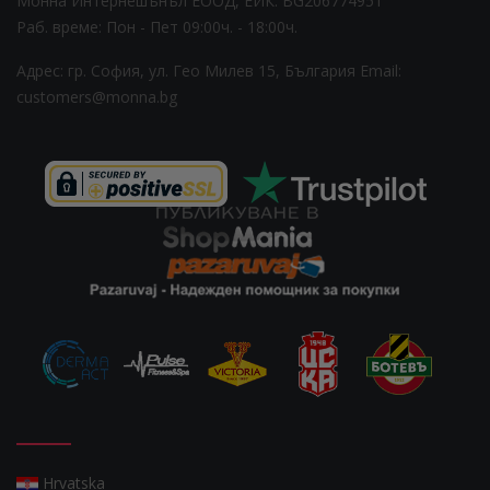
Монна Интернешънъл ЕООД, ЕИК: BG206774951
Раб. време: Пoн - Пет 09:00ч. - 18:00ч.
Адрес: гр. София, ул. Гео Милев 15, България
Email:
customers@monna.bg
Hrvatska