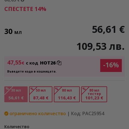
€
СПЕСТЕТЕ 14%
56,61 €
30
МЛ
109,53 лв.
47,55
HOT26
€
с код
-16%
Въведете кода в кошницата.
%
%
%
%
30 мл
50 мл
80 мл
80 мл
тестер
56,61 €
87,48 €
116,43 €
101,23 €
ограничено количество
| Код: PAC25954
Количество