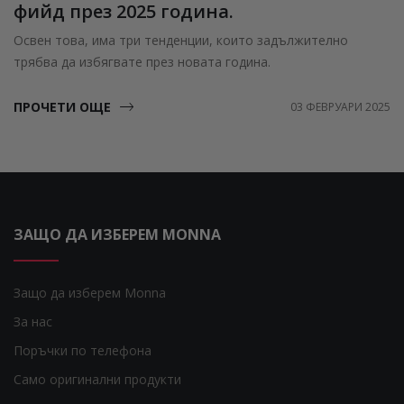
фийд през 2025 година.
Освен това, има три тенденции, които задължително
трябва да избягвате през новата година.
ПРОЧЕТИ ОЩЕ
03 ФЕВРУАРИ 2025
ЗАЩО ДА ИЗБЕРЕМ MONNA
Защо да изберем Monna
За нас
Поръчки по телефона
Само оригинални продукти