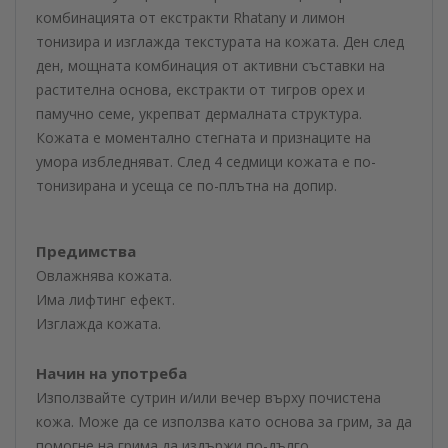
комбинацията от екстракти Rhatany и лимон
тонизира и изглажда текстурата на кожата. Ден след
ден, мощната комбинация от активни съставки на
растителна основа, екстракти от тигров орех и
памучно семе, укрепват дермалната структура.
Кожата е моментално стегната и признаците на
умора избледняват. След 4 седмици кожата е по-
тонизирана и усеща се по-плътна на допир.
Предимства
Овлажнява кожата.
Има лифтинг ефект.
Изглажда кожата.
Начин на употреба
Използвайте сутрин и/или вечер върху почистена
кожа. Може да се използва като основа за грим, за да
помогне на грима да издържи по-дълго.