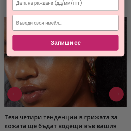
Разгледайте най-новите ни тайни съвети за парфюмите и
козметиката
Запиши се
Тези четири тенденции в грижата за
кожата ще бъдат водещи във вашия