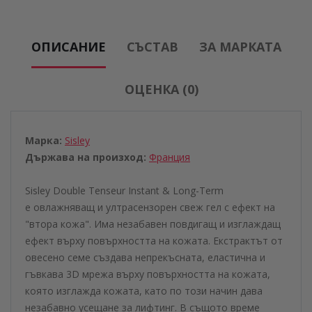
ОПИСАНИЕ
СЪСТАВ
ЗА МАРКАТА
ОЦЕНКА (0)
Марка:
Sisley
Държава на произход:
Франция
Sisley Double Tenseur Instant & Long-Term
e овлажняващ и ултрасензорен свеж гел с ефект на
"втора кожа". Има незабавен повдигащ и изглаждащ
ефект върху повърхността на кожата. Екстрактът от
овесено семе създава непрекъсната, еластична и
гъвкава 3D мрежа върху повърхността на кожата,
която изглажда кожата, като по този начин дава
незабавно усещане за лифтинг. В същото време