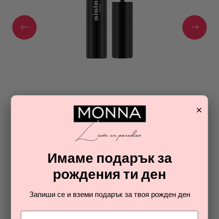
SISLEY
×
SO INTENSE MASCARA
спирала за мигли за жени
48,60
Имаме подарък за
€
рождения ти ден
ОТ РАЯ НА ПАРФЮМИТЕ И
Запиши се и вземи подарък за твоя рожден ден
КОЗМЕТИКАТА