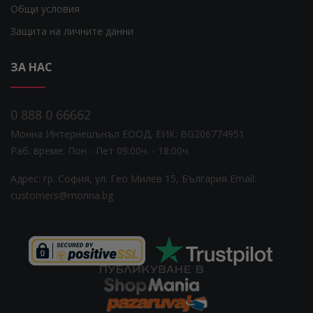
Общи условия
Защита на личните данни
ЗА НАС
0 888 0 66662
Монна Интернешънъл ЕООД, ЕИК: BG206774951
Раб. време: Пoн - Пет 09:00ч. - 18:00ч.
Адрес: гр. София, ул. Гео Милев 15, България
Email:
customers@monna.bg