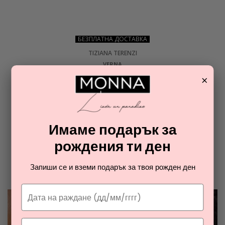
БЕЗПЛАТНА ДОСТАВКА
TIZIANA TERENZI
VERNA
парфюмен екстракт унисекс
×
210,00
€
Имаме подарък за
ОТ РАЯ НА ПАРФЮМИТЕ И
рождения ти ден
КОЗМЕТИКАТА
Разгледайте най-новите ни тайни съвети за парфюмите и
Запиши се и вземи подарък за твоя рожден ден
козметиката