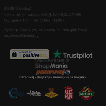
0 888 0 66662
Монна Интернешънъл ЕООД, ЕИК: BG206774951
Раб. време: Пoн - Пет 09:00ч. - 18:00ч.
Адрес: гр. София, ул. Гео Милев 15, България
Email:
customers@monna.bg