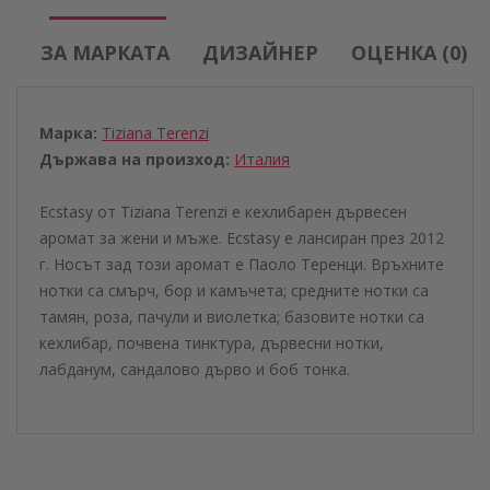
ЗА МАРКАТА
ДИЗАЙНЕР
ОЦЕНКА (0)
Марка:
Tiziana Terenzi
Държава на произход:
Италия
Ecstasy от Tiziana Terenzi е кехлибарен дървесен
аромат за жени и мъже. Ecstasy е лансиран през 2012
г. Носът зад този аромат е Паоло Теренци. Връхните
нотки са смърч, бор и камъчета; средните нотки са
тамян, роза, пачули и виолетка; базовите нотки са
кехлибар, почвена тинктура, дървесни нотки,
лабданум, сандалово дърво и боб тонка.