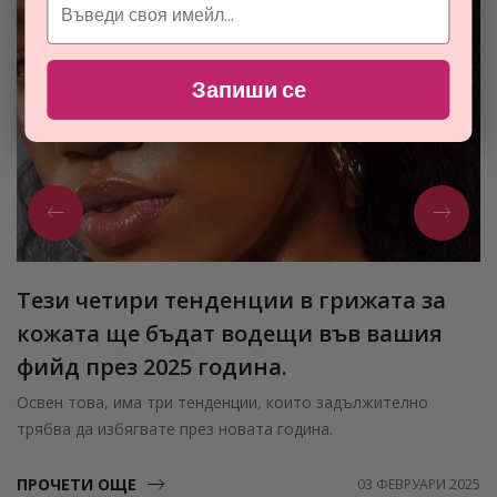
Запиши се
Тези четири тенденции в грижата за
кожата ще бъдат водещи във вашия
фийд през 2025 година.
Освен това, има три тенденции, които задължително
трябва да избягвате през новата година.
ПРОЧЕТИ ОЩЕ
03 ФЕВРУАРИ 2025