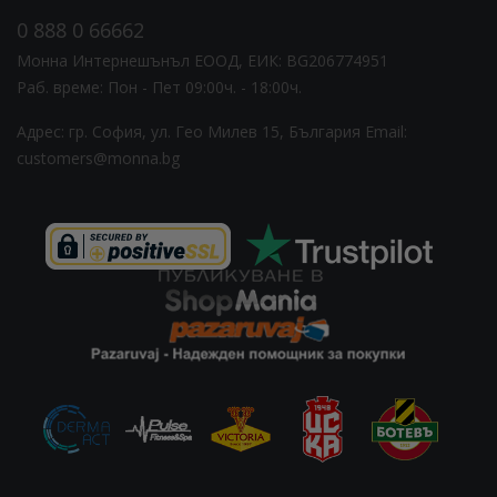
0 888 0 66662
Монна Интернешънъл ЕООД, ЕИК: BG206774951
Раб. време: Пoн - Пет 09:00ч. - 18:00ч.
Адрес: гр. София, ул. Гео Милев 15, България
Email:
customers@monna.bg