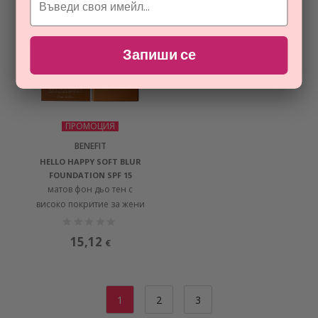
Запиши се
ПРОМОЦИЯ
BENEFIT
HELLO HAPPY SOFT BLUR
FOUNDATION SPF 15
матов фон дьо тен с
високо покритие за жени
15,12
€
1
2
3