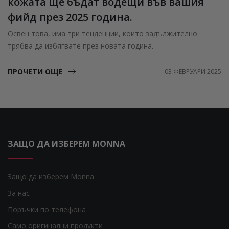
кожата ще бъдат водещи във вашия
фийд през 2025 година.
Освен това, има три тенденции, които задължително
трябва да избягвате през новата година.
ПРОЧЕТИ ОЩЕ
03 ФЕВРУАРИ 2025
ЗАЩО ДА ИЗБЕРЕМ MONNA
Защо да изберем Monna
За нас
Поръчки по телефона
Само оригинални продукти