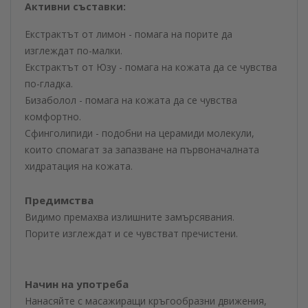
Активни съставки:
Екстрактът от лимон - помага на порите да
изглеждат по-малки.
Екстрактът от Юзу - помага на кожата да се чувства
по-гладка.
Бизаболол - помага на кожата да се чувства
комфортно.
Сфинголипиди - подобни на церамиди молекули,
които спомагат за запазване на първоначалната
хидратация на кожата.
Предимства
Видимо премахва излишните замърсявания.
Порите изглеждат и се чувстват пречистени.
Начин на употреба
Нанасяйте с масажиращи кръгообразни движения,