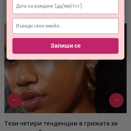
Разгледайте най-новите ни тайни съвети за парфюмите и
козметиката
Запиши се
Тези четири тенденции в грижата за