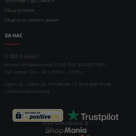
Проблеми с доставката
Общи условия
Защита на личните данни
ЗА НАС
0 888 0 66662
Монна Интернешънъл ЕООД, ЕИК: BG206774951
Раб. време: Пoн - Пет 09:00ч. - 18:00ч.
Адрес: гр. София, ул. Гео Милев 15, България
Email:
customers@monna.bg