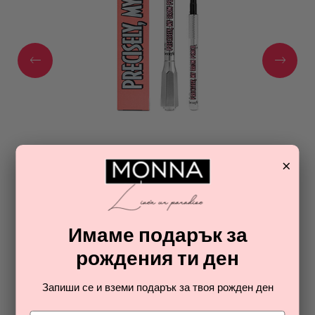
ПРОМОЦИЯ
×
BENEFIT
TWICE AS PRECISE! MY BROW DUO
комплект моливи за вежди за жени
Имаме подарък за
50,31
€
рождения ти ден
ОТ РАЯ НА ПАРФЮМИТЕ И
Запиши се и вземи подарък за твоя рожден ден
КОЗМЕТИКАТА