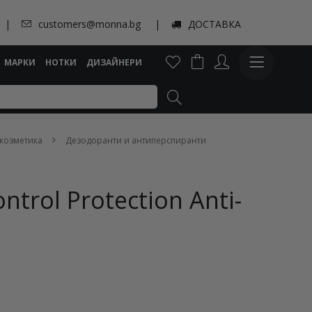
customers@monna.bg
ДОСТАВКА
МАРКИ
НОТКИ
ДИЗАЙНЕРИ
козметика
Дезодоранти и антиперспиранти
trol Protection Anti-