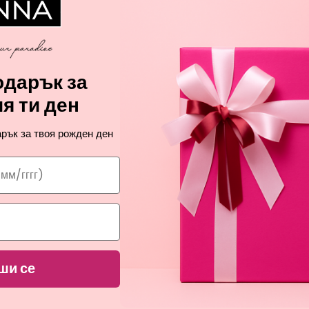
А
дарък за
я ти ден
рък за твоя рожден ден
ши се
ПРОМОЦИЯ
ПРОМОЦИЯ
BIOTHERM
BIOTHERM