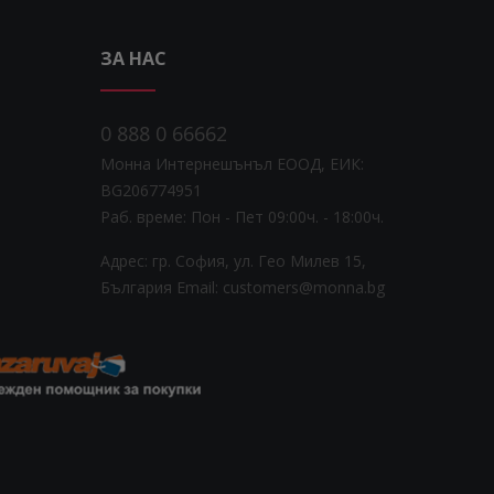
ЗА НАС
0 888 0 66662
Монна Интернешънъл ЕООД, ЕИК:
BG206774951
Раб. време: Пoн - Пет 09:00ч. - 18:00ч.
Адрес: гр. София, ул. Гео Милев 15,
България
Email: customers@monna.bg