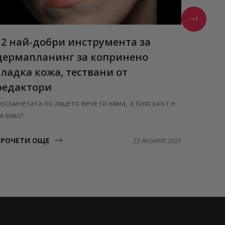
12 най-добри инструмента за
Estée
дермапланинг за копринено
Нови а
гладка кожа, тествани от
ПРОЧЕ
редактори
осъмчетата по лицето вече ги няма, а блясъкът е
а макс!
ПРОЧЕТИ ОЩЕ
23 ЯНУАРИ 2025