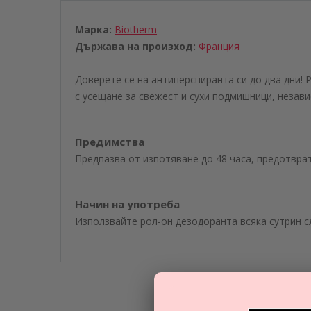
Марка:
Biotherm
Държава на произход:
Франция
Доверете се на антиперспиранта си до два дни!
с усещане за свежест и сухи подмишници, незави
Предимства
Предпазва от изпотяване до 48 часа, предотвра
Начин на употреба
Използвайте рол-он дезодоранта всяка сутрин с