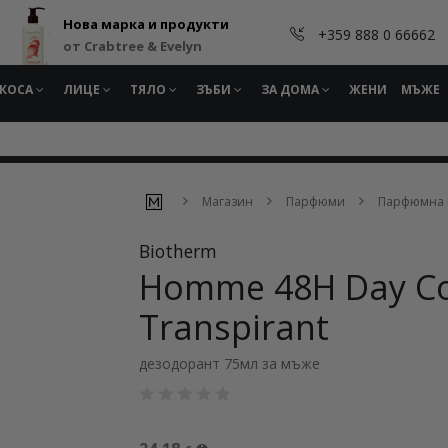
Нова марка и продукти
+359 888 0 66662
от Crabtree & Evelyn
КОСА
ЛИЦЕ
ТЯЛО
ЗЪБИ
ЗА ДОМА
ЖЕНИ
МЪЖЕ
Магазин
Парфюми
Парфюмна 
Biotherm
Homme 48H Day Con
Transpirant
дезодорант 75мл за мъже