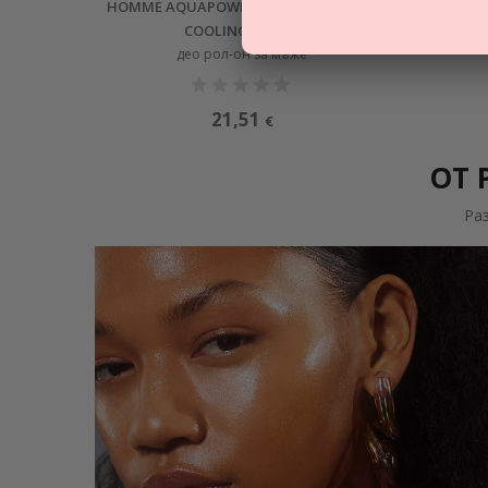
HOMME AQUAPOWER DEO ROLL-ON ICE
HOM
COOLING EFFECT
хидр
део рол-он за мъже
21,51
€
ОТ 
Ра