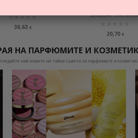
ME AQUAPOWER CREAM 72H
HOMME 72H DAY CONTROL DE
атиращ крем за лице за мъже
ANTI-TRANSPIRANT
дезодорант 150мл за мъ
36,63
€
20,70
€
РАЯ НА ПАРФЮМИТЕ И КОЗМЕТИ
згледайте най-новите ни тайни съвети за парфюмите и козметик