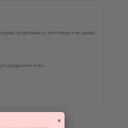
игурява предпазване от изпотяване и ви дарява
а и раздразнена кожа.
×