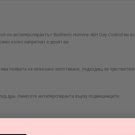
 Рол-он антиперспирантът Biotherm Homme 48H Day Control ви ос
симо колко напрегнат е денят ви.
тява появата на нежелано изпотяване, подходящ за чувствителн
лед душ. Нанесете антиперспиранта върху подмишниците.