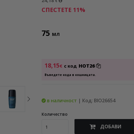
24,18
€
СПЕСТЕТЕ 11%
75
МЛ
18,15
HOT26
€
с код
Въведете кода в кошницата.
в наличност
| Код: BIO26654
Количество
ДОБАВИ