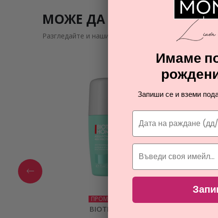
МОЖЕ ДА ВИ ЗАИНТРИГУВ
Разгледайте и нашите подобни предложения
Имаме по
рождени
Запиши се и вземи пода
Запи
ПРОМОЦИЯ
BIOTHERM