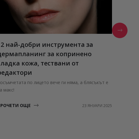
12 най-добри инструмента за
Estée
дермапланинг за копринено
Нови а
гладка кожа, тествани от
ПРОЧЕ
редактори
осъмчетата по лицето вече ги няма, а блясъкът е
а макс!
ПРОЧЕТИ ОЩЕ
23 ЯНУАРИ 2025