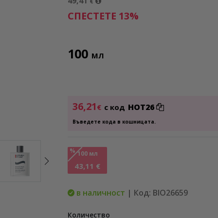
49,41
€
СПЕСТЕТЕ 13%
100
МЛ
36,21
HOT26
€
с код
Въведете кода в кошницата.
%
100 мл
43,11 €
в наличност
| Код: BIO26659
Количество