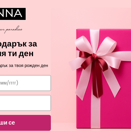
А
дарък за
я ти ден
рък за твоя рожден ден
ши се