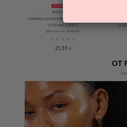
ПРОМОЦИЯ
BIOTHERM
HOMME AQUAPOWER DEO ROLL-ON ICE
HOM
COOLING EFFECT
хидр
део рол-он за мъже
21,51
€
ОТ 
Ра