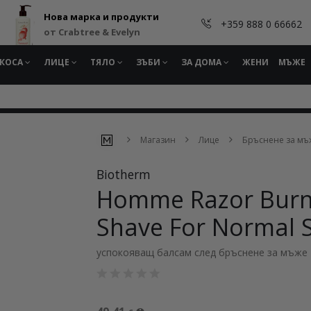
Нова марка и продукти
+359 888 0 66662
от Crabtree & Evelyn
КОСА
ЛИЦЕ
ТЯЛО
ЗЪБИ
ЗА ДОМА
ЖЕНИ
МЪЖЕ
Магазин
Лице
Бръснене за мъ
Biotherm
Homme Razor Burn 
Shave For Normal 
успокояващ балсам след бръснене за мъже