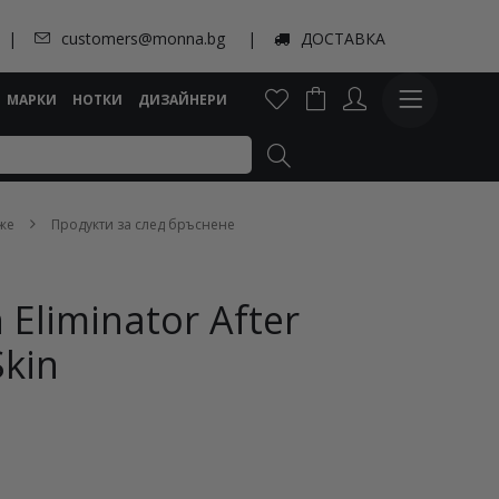
customers@monna.bg
ДОСТАВКА
МАРКИ
НОТКИ
ДИЗАЙНЕРИ
же
Продукти за след бръснене
Eliminator After
Skin