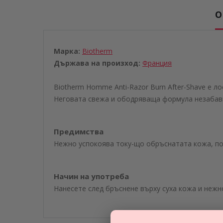
О
Марка:
Biotherm
Държава на произход:
Франция
Biotherm Homme Anti-Razor Burn After-Shave е л
Неговата свежа и ободряваща формула незабавно
Предимства
Нежно успокоява току-що обръснатата кожа, пом
Начин на употреба
Нанесете след бръснене върху суха кожа и нежн