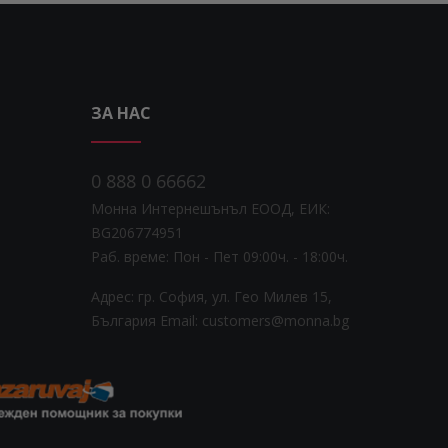
ЗА НАС
0 888 0 66662
Монна Интернешънъл ЕООД, ЕИК:
BG206774951
Раб. време: Пoн - Пет 09:00ч. - 18:00ч.
Адрес: гр. София, ул. Гео Милев 15,
България
Email: customers@monna.bg