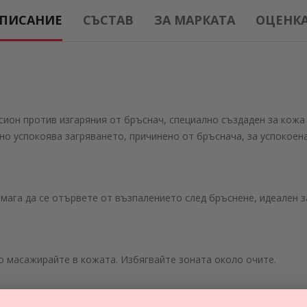
ПИСАНИЕ
СЪСТАВ
ЗА МАРКАТА
ОЦЕНКА 
осион против изгаряния от бръснач, специално създаден за кожа
 успокоява загряването, причинено от бръснача, за успокоена
ага да се отървете от възпалението след бръснене, идеален за
о масажирайте в кожата. Избягвайте зоната около очите.