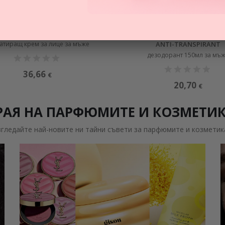
ПРОМОЦИЯ
ПРОМОЦИЯ
BIOTHERM
BIOTHERM
ME AQUAPOWER CREAM 72H
HOMME 72H DAY CONTROL DE
атиращ крем за лице за мъже
ANTI-TRANSPIRANT
дезодорант 150мл за мъ
36,66
€
20,70
€
РАЯ НА ПАРФЮМИТЕ И КОЗМЕТИ
згледайте най-новите ни тайни съвети за парфюмите и козметик