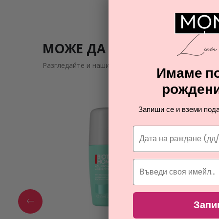
МОЖЕ ДА ВИ ЗАИНТРИГУВ
Разгледайте и нашите подобни предложения
Имаме по
рождени
Запиши се и вземи пода
Запи