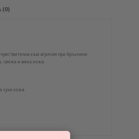
(0)
 чувствителна към агресия при бръснене.
, свежа и мека кожа.
 суха кожа.