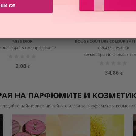
ши се
ПРОМОЦИЯ
DIOR
DIOR
MISS DIOR
ROUGE COUTURE COLOUR SATIN
мна вода 1 мл мостра за жени
CREAM LIPSTICK
кремообразно червило за 
2,08
€
34,86
€
РАЯ НА ПАРФЮМИТЕ И КОЗМЕТИ
згледайте най-новите ни тайни съвети за парфюмите и козметик