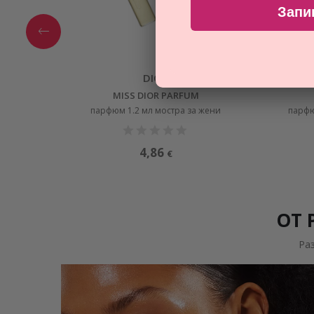
Запи
DIOR
MISS DIOR PARFUM
парфюм 1.2 мл мостра за жени
парфю
4,86
€
ОТ 
Ра