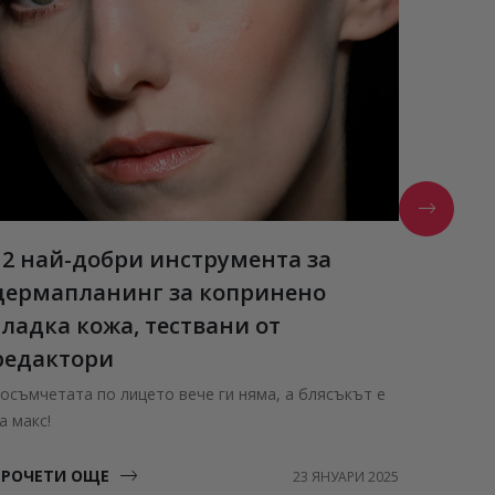
12 най-добри инструмента за
Estée
дермапланинг за копринено
Нови а
гладка кожа, тествани от
ПРОЧЕ
редактори
осъмчетата по лицето вече ги няма, а блясъкът е
а макс!
ПРОЧЕТИ ОЩЕ
23 ЯНУАРИ 2025