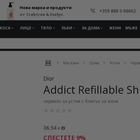
Нова марка и продукти
+359 888 0 66662
от Crabtree & Evelyn
КОСА
ЛИЦЕ
ТЯЛО
ЗЪБИ
ЗА ДОМА
ЖЕНИ
МЪЖЕ
Магазин
Грим
Устни
Черв
Dior
Addict Refillable Sh
червило за устни с блясък за жени
36,54
€
СПЕСТЕТЕ 9%