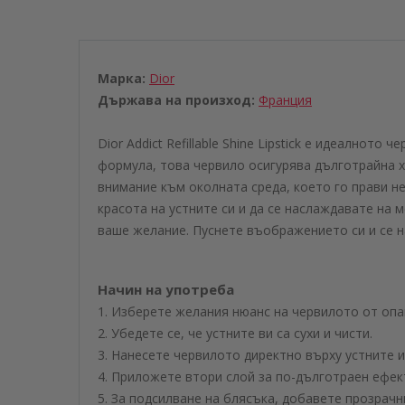
Марка:
Dior
Държава на произход:
Франция
Dior Addict Refillable Shine Lipstick е идеално
формула, това червило осигурява дълготрайна хи
внимание към околната среда, което го прави не с
красота на устните си и да се наслаждавате на 
ваше желание. Пуснете въображението си и се 
Начин на употреба
1. Изберете желания нюанс на червилото от опа
2. Убедете се, че устните ви са сухи и чисти.
3. Нанесете червилото директно върху устните и
4. Приложете втори слой за по-дълготраен ефек
5. За подсилване на блясъка, добавете прозрач