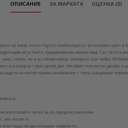
ОПИСАНИЕ
ЗА МАРКАТА
ОЦЕНКА (0)
то червило за жени, които търсят комбинация от интензивен цвят 
дратация на устните, придавайки им жизнен вид. Със своята рец
амо стилен, но и устойчив избор. Изберете Dior Addict Refillable
мекота и комфорт през целия ден. Неговият елегантен дизайн и
насладете на неповторимо изживяване с това съвършено червил
ковката.
ли използвайте четка за по-прецизно нанасяне.
т, ако желаете.
ни блестящи продукти върху червилото.