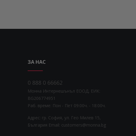
ЗА НАС
0 888 0 66662
Монна Интернешънъл ЕООД, ЕИК:
BG206774951
Раб. време: Пoн - Пет 09:00ч. - 18:00ч.
Адрес: гр. София, ул. Гео Милев 15,
България
Email: customers@monna.bg