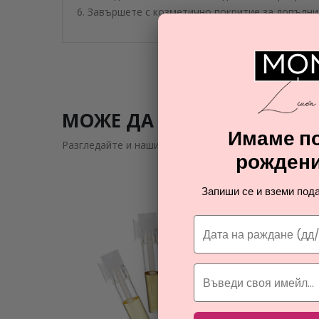
6. Завършете с козметично покритие за допълни
МОЖЕ ДА ВИ ЗАИНТРИГУВ
Имаме по
Разгледайте и нашите подобни предложения
рождени
Запиши се и вземи пода