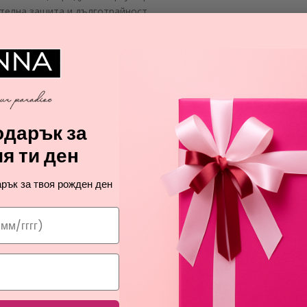
телна защита и дълготрайност.
А
дарък за
я ти ден
рък за твоя рожден ден