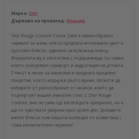
Марка:
Dior
Държава на произход:
Франция
Dior Rouge Couture Colour Satin е кремообразно
червило за жени, което предлага интензивен цвят и
луксозен блясък, идеално за всякакъв повод.
Формулата му е обогатена с подхранващи съставки,
които осигуряват комфорт и хидратация на устните.
Стикът е лесен за нанасяне и предлага прецизно
покритие, което издържа дълго време. Можете да
избирате от разнообразие от нюанси, които да
подчертаят вашия уникален стил. С Dior Rouge
Couture, вие не само ще изглеждате прекрасно, но и
ще се чувствате уверени през целия ден. Добавете
малко блясък към вашата колекция от козметика с
това изключително червило!