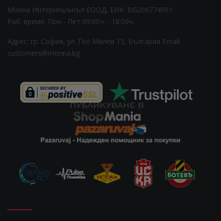
Монна Интернешънъл ЕООД, ЕИК: BG206774951
Раб. време: Пoн - Пет 09:00ч. - 18:00ч.
Адрес: гр. София, ул. Гео Милев 15, България
Email:
customers@monna.bg