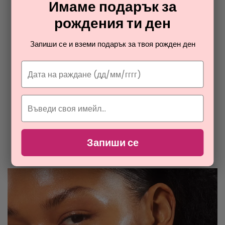
Имаме подарък за
рождения ти ден
DIOR
Запиши се и вземи подарък за твоя рожден ден
MISS DIOR PARFUM
парфюм 1.2 мл мостра за жени
4,86
€
ОТ РАЯ НА ПАРФЮМИТЕ И
КОЗМЕТИКАТА
Запиши се
Разгледайте най-новите ни тайни съвети за парфюмите и
козметиката