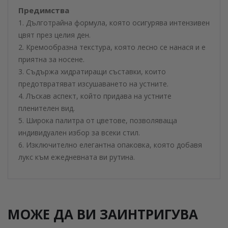
Предимства
1. Дълготрайна формула, която осигурява интензивен
цвят през целия ден.
2. Кремообразна текстура, която лесно се нанася и е
приятна за носене.
3. Съдържа хидратиращи съставки, които
предотвратяват изсушаването на устните.
4. Лъскав аспект, който придава на устните
пленителен вид.
5. Широка палитра от цветове, позволяваща
индивидуален избор за всеки стил.
6. Изключително елегантна опаковка, която добавя
лукс към ежедневната ви рутина.
МОЖЕ ДА ВИ ЗАИНТРИГУВА