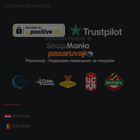
customers@monna.bg
Hrvatska
România