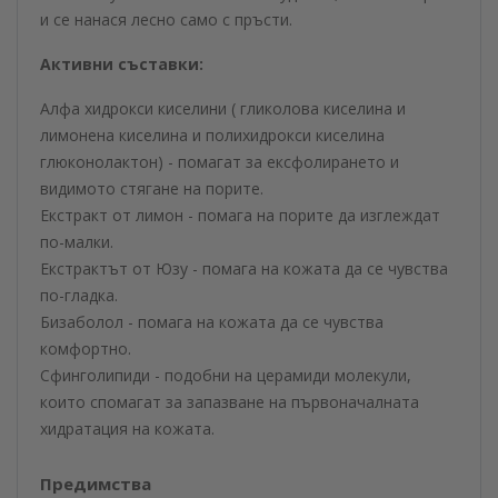
и се нанася лесно само с пръсти.
Активни съставки:
Алфа хидрокси киселини ( гликолова киселина и
лимонена киселина и полихидрокси киселина
глюконолактон) - помагат за ексфолирането и
видимото стягане на порите.
Екстракт от лимон - помага на порите да изглеждат
по-малки.
Екстрактът от Юзу - помага на кожата да се чувства
по-гладка.
Бизаболол - помага на кожата да се чувства
комфортно.
Сфинголипиди - подобни на церамиди молекули,
които спомагат за запазване на първоначалната
хидратация на кожата.
Предимства