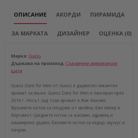
ОПИСАНИЕ
АКОРДИ
ПИРАМИДА
ЗА МАРКАТА
ДИЗАЙНЕР
ОЦЕНКА (0)
Марка:
Guess
Държава на произход:
Съединени американски
щати
Guess Dare for Men от Guess е дървесен пикантен
аромат за мъже. Guess Dare for Men е лансиран през
2016 г. Носът зад този аромат е Жак Хюклие.
Връхните нотки са плодове от хвойна, бял пипер и
бергамот; средните нотки са жасмин, здравец и
кашмирено дърво; базовите нотки са кедър, мускус и
пачули.