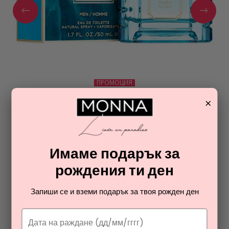
ПРОМОЦИЯ
GUESS
×
UOMO ACQUA
тоалетна вода за мъже
28,08
€
Имаме подарък за
рождения ти ден
ОТ РАЯ НА ПАРФЮМИТЕ И
КОЗМЕТИКАТА
Запиши се и вземи подарък за твоя рожден ден
Разгледайте най-новите ни тайни съвети за парфюмите и
козметиката