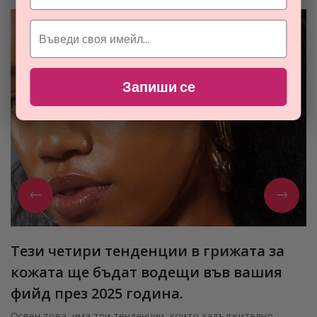
Запиши се
Тези четири тенденции в грижата за
кожата ще бъдат водещи във вашия
фийд през 2025 година.
Освен това, има три тенденции, които задължително