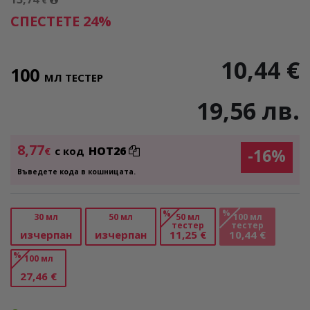
€
СПЕСТЕТЕ 24%
10,44 €
100
МЛ ТЕСТЕР
19,56 лв.
8,77
HOT26
€
с код
-16%
Въведете кода в кошницата.
%
%
30 мл
50 мл
50 мл
100 мл
тестер
тестер
изчерпан
изчерпан
11,25 €
10,44 €
%
100 мл
27,46 €