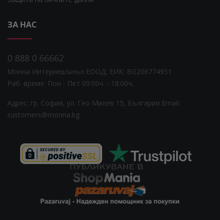
ЗА НАС
0 888 0 66662
Монна Интернешънъл ЕООД, ЕИК: BG206774951
Раб. време: Пoн - Пет 09:00ч. - 18:00ч.
Адрес: гр. София, ул. Гео Милев 15, България
Email:
customers@monna.bg