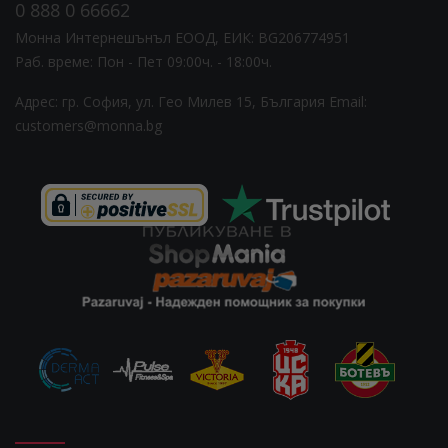
0 888 0 66662
Монна Интернешънъл ЕООД, ЕИК: BG206774951
Раб. време: Пoн - Пет 09:00ч. - 18:00ч.
Адрес: гр. София, ул. Гео Милев 15, България
Email:
customers@monna.bg