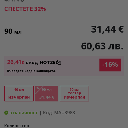
€
СПЕСТЕТЕ 32%
31,44 €
90
МЛ
60,63 лв.
26,41
HOT26
€
с код
-16%
Въведете кода в кошницата.
%
40 мл
90 мл
90 мл
тестер
изчерпан
31,44 €
изчерпан
в наличност
| Код: MAU3988
Количество