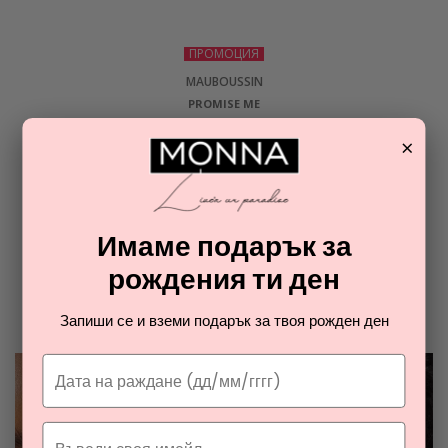
ПРОМОЦИЯ
MAUBOUSSIN
PROMISE ME
парфюмна вода за жени
×
19,36
€
ОТ РАЯ НА ПАРФЮМИТЕ И
Имаме подарък за
КОЗМЕТИКАТА
рождения ти ден
Разгледайте най-новите ни тайни съвети за парфюмите и
Запиши се и вземи подарък за твоя рожден ден
козметиката