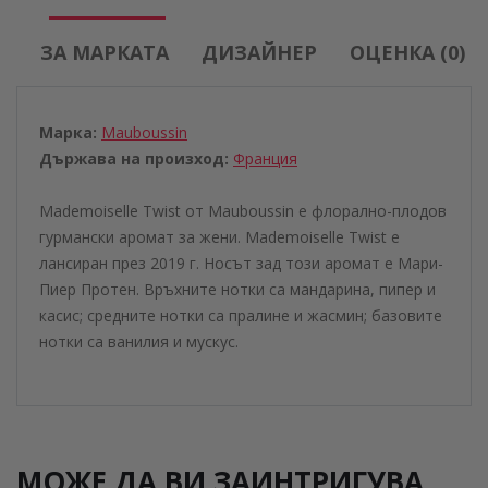
ЗА МАРКАТА
ДИЗАЙНЕР
ОЦЕНКА (0)
Марка:
Mauboussin
Държава на произход:
Франция
Mademoiselle Twist от Mauboussin е флорално-плодов
гурмански аромат за жени. Mademoiselle Twist е
лансиран през 2019 г. Носът зад този аромат е Мари-
Пиер Протен. Връхните нотки са мандарина, пипер и
касис; средните нотки са пралине и жасмин; базовите
нотки са ванилия и мускус.
МОЖЕ ДА ВИ ЗАИНТРИГУВА