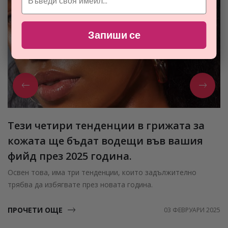
Запиши се
Тези четири тенденции в грижата за
кожата ще бъдат водещи във вашия
фийд през 2025 година.
Освен това, има три тенденции, които задължително
трябва да избягвате през новата година.
ПРОЧЕТИ ОЩЕ
03 ФЕВРУАРИ 2025