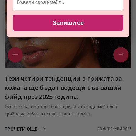
Запиши се
Тези четири тенденции в грижата за
кожата ще бъдат водещи във вашия
фийд през 2025 година.
Освен това, има три тенденции, които задължително
трябва да избягвате през новата година.
ПРОЧЕТИ ОЩЕ
03 ФЕВРУАРИ 2025