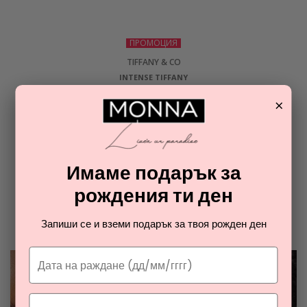
ПРОМОЦИЯ
TIFFANY & CO
INTENSE TIFFANY
парфюмна вода 4 мл мостра за жени
×
5,37
€
ОТ РАЯ НА ПАРФЮМИТЕ И
Имаме подарък за
КОЗМЕТИКАТА
рождения ти ден
Разгледайте най-новите ни тайни съвети за парфюмите и
Запиши се и вземи подарък за твоя рожден ден
козметиката