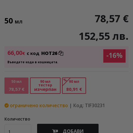
78,57 €
50
МЛ
152,55 лв.
66,00
HOT26
€
с код
-16%
Въведете кода в кошницата.
%
50 мл
90 мл
90 мл
тестер
78,57 €
изчерпан
80,91 €
ограничено количество
| Код: TIF30231
Количество
ДОБАВИ