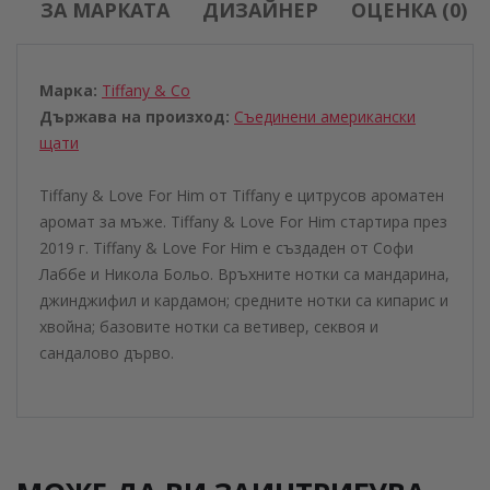
ЗА МАРКАТА
ДИЗАЙНЕР
ОЦЕНКА (0)
Марка:
Tiffany & Co
Държава на произход:
Съединени американски
щати
Tiffany & Love For Him от Tiffany е цитрусов ароматен
аромат за мъже. Tiffany & Love For Him стартира през
2019 г. Tiffany & Love For Him е създаден от Софи
Лаббе и Никола Больо. Връхните нотки са мандарина,
джинджифил и кардамон; средните нотки са кипарис и
хвойна; базовите нотки са ветивер, секвоя и
сандалово дърво.