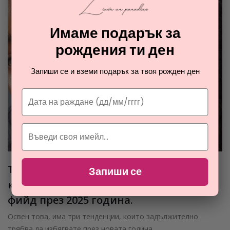
Имаме подарък за
рождения ти ден
Запиши се и вземи подарък за твоя рожден ден
Тези четири тенденции в грижата за
Запиши се
кожата ще бъдат водещи във вашия
фийд през 2025 година.
Освен това, има три тенденции, които задължително
трябва да избягвате през новата година.