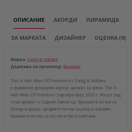
ОПИСАНИЕ
АКОРДИ
ПИРАМИДА
ЗА МАРКАТА
ДИЗАЙНЕР
ОЦЕНКА (0)
Марка:
Zadig & Voltaire
Държава на произход:
Франция
This Is Her! Vibes Of Freedom от Zadig & Voltaire
е дървесно флорален мускус аромат за жени. This Is
Her! Vibes Of Freedom стартира през 2022 г. Носът зад
този аромат е Сидони Лансесър. Връхните нотки са
божур и круша; средните нотки са роза и жасмин;
базовите нотки са кестен и бита сметана.