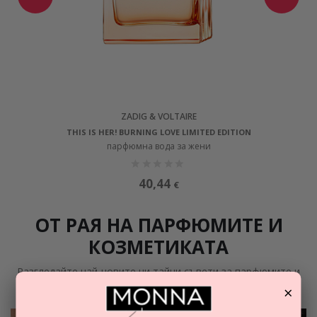
ZADIG & VOLTAIRE
THIS IS HER! BURNING LOVE LIMITED EDITION
парфюмна вода за жени
40,44
€
ОТ РАЯ НА ПАРФЮМИТЕ И
КОЗМЕТИКАТА
Разгледайте най-новите ни тайни съвети за парфюмите и
×
козметиката