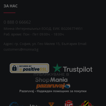
ЗА НАС
0 888 0 66662
Монна Интернешънъл ЕООД, ЕИК: BG206774951
Раб. време: Пoн - Пет 09:00ч. - 18:00ч.
Адрес: гр. София, ул. Гео Милев 15, България
Email:
customers@monna.bg