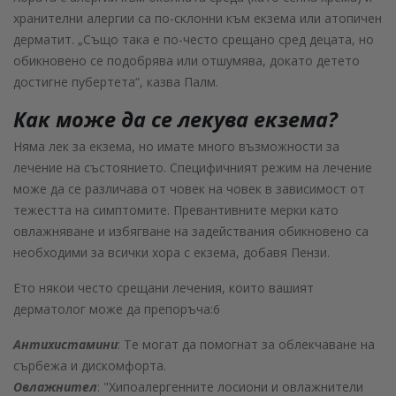
хранителни алергии са по-склонни към екзема или атопичен
дерматит. „Също така е по-често срещано сред децата, но
обикновено се подобрява или отшумява, докато детето
достигне пубертета“, казва Палм.
Как може да се лекува екзема?
Няма лек за екзема, но имате много възможности за
лечение на състоянието. Специфичният режим на лечение
може да се различава от човек на човек в зависимост от
тежестта на симптомите. Превантивните мерки като
овлажняване и избягване на задействания обикновено са
необходими за всички хора с екзема, добавя Пензи.
Ето някои често срещани лечения, които вашият
дерматолог може да препоръча:6
Антихистамини
: Те могат да помогнат за облекчаване на
сърбежа и дискомфорта.
Овлажнител
: "Хипоалергенните лосиони и овлажнители