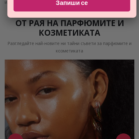
Запиши се
или кожна биопсия“, казва Палм.
ОТ РАЯ НА ПАРФЮМИТЕ И
КОЗМЕТИКАТА
Разгледайте най-новите ни тайни съвети за парфюмите и
козметиката