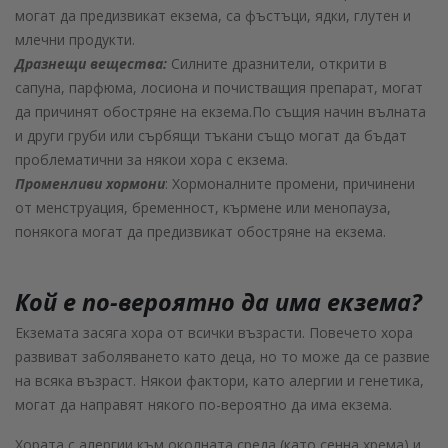
могат да предизвикат екзема, са фъстъци, ядки, глутен и
млечни продукти.
Дразнещи вещества:
Силните дразнители, открити в
сапуна, парфюма, лосиона и почистващия препарат, могат
да причинят обостряне на екзема.По същия начин вълната
и други груби или сърбящи тъкани също могат да бъдат
проблематични за някои хора с екзема.
Променливи хормони
: Хормоналните промени, причинени
от менструация, бременност, кърмене или менопауза,
понякога могат да предизвикат обостряне на екзема.
Кой е по-вероятно да има екзема?
Екземата засяга хора от всички възрасти. Повечето хора
развиват заболяването като деца, но то може да се развие
на всяка възраст. Някои фактори, като алергии и генетика,
могат да направят някого по-вероятно да има екзема.
Хората с алергии към околната среда (като сенна хрема) и