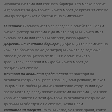
имунната система или кожната бариера. Ето малко повече
информация за факторите, които могат да причинят екзема
или да предизвикат обостряне на симптомите:
Генетика
: Екземата често се предава в семейства. Голям
рисков фактор за екзема е да имате роднини, които имат
екзема, астма или сезонни алергии, казва Брауер.
Дефекти на кожната бариера
: Дисфункцията в рамките на
кожната бариера може да затрудни кожата да задържа
влага и да се защитава от външни елементи като
дразнители, алергени и микроби, които могат да
предизвикат екзема.
Фактори на околната среда и алергии
: Фактори на
околната среда като цветен прашец, замърсяване, пърхот
на домашни любимци или изключително студено или сухо
време могат да предизвикат симптоми на екзема. „За някои
хора излагането на тези фактори на околната среда може
да причини обостряне на екзема“, казва Палм.
Хранителни алергии
: Palm ни казва, че някои храни, които