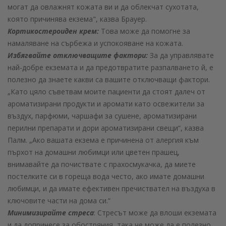
могат да овлажнят кожата ви и да облекчат сухотата,
която причинява екзема", казва Брауер.
Кортикостероиден крем:
Това може да помогне за
намаляване на сърбежа и успокояване на кожата.
Избягвайте отключващите фактори:
За да управлявате
най-добре екземата и да предотвратите разпалването й, е
полезно да знаете какви са вашите отключващи фактори.
„Като цяло съветвам моите пациенти да стоят далеч от
ароматизирани продукти и аромати като освежители за
въздух, парфюми, чаршафи за сушене, ароматизирани
перилни препарати и дори ароматизирани свещи“, казва
Палм. „Ако вашата екзема е причинена от алергия към
пърхот на домашни любимци или цветен прашец,
внимавайте да почиствате с прахосмукачка, да миете
постелките си в гореща вода често, ако имате домашни
любимци, и да имате ефективен пречиствател на въздуха в
ключовите части на дома си.“
Минимизирайте стреса
: Стресът може да влоши екземата
и да допринесе за обостряния, така че може да е полезно