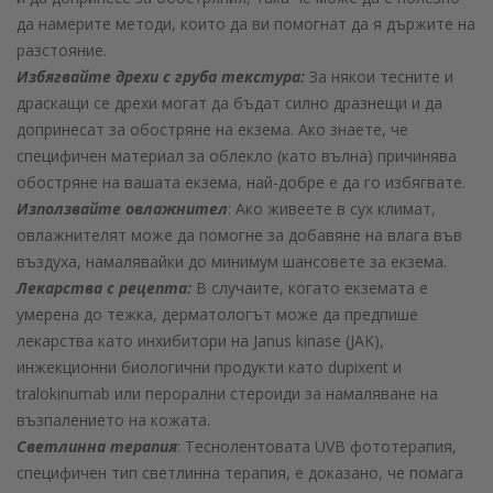
да намерите методи, които да ви помогнат да я държите на
разстояние.
Избягвайте дрехи с груба текстура:
За някои тесните и
драскащи се дрехи могат да бъдат силно дразнещи и да
допринесат за обостряне на екзема. Ако знаете, че
специфичен материал за облекло (като вълна) причинява
обостряне на вашата екзема, най-добре е да го избягвате.
Използвайте овлажнител
: Ако живеете в сух климат,
овлажнителят може да помогне за добавяне на влага във
въздуха, намалявайки до минимум шансовете за екзема.
Лекарства с рецепта:
В случаите, когато екземата е
умерена до тежка, дерматологът може да предпише
лекарства като инхибитори на Janus kinase (JAK),
инжекционни биологични продукти като dupixent и
tralokinumab или перорални стероиди за намаляване на
възпалението на кожата.
Светлинна терапия
: Теснолентовата UVB фототерапия,
специфичен тип светлинна терапия, е доказано, че помага