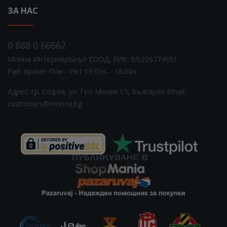
ЗА НАС
0 888 0 66662
Монна Интернешънъл ЕООД, ЕИК: BG206774951
Раб. време: Пoн - Пет 09:00ч. - 18:00ч.
Адрес: гр. София, ул. Гео Милев 15, България
Email:
customers@monna.bg