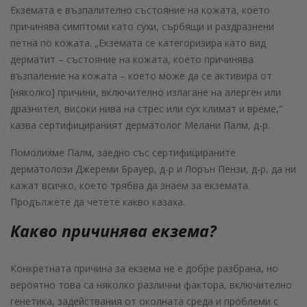
Екземата е възпалително състояние на кожата, което
причинява симптоми като сухи, сърбящи и раздразнени
петна по кожата. „Екземата се категоризира като вид
дерматит – състояние на кожата, което причинява
възпаление на кожата – което може да се активира от
[няколко] причини, включително излагане на алерген или
дразнител, високи нива на стрес или сух климат и време,“
казва сертифицираният дерматолог Мелани Палм, д-р.
Помолихме Палм, заедно със сертифицираните
дерматолози Джереми Брауер, д-р и Лорън Пензи, д-р, да ни
кажат всичко, което трябва да знаем за екземата.
Продължете да четете какво казаха.
Какво причинява екзема?
Конкретната причина за екзема не е добре разбрана, но
вероятно това са няколко различни фактора, включително
генетика, задействания от околната среда и проблеми с