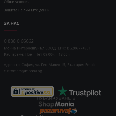
Общи условия
Защита на личните данни
ЗА НАС
0 888 0 66662
Монна Интернешънъл ЕООД, ЕИК: BG206774951
Раб. време: Пoн - Пет 09:00ч. - 18:00ч.
Адрес: гр. София, ул. Гео Милев 15, България
Email:
customers@monna.bg