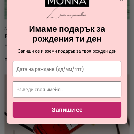
Имаме подарък за
АВТОР :
ВЕЛИНА ПОПОВА
ДАТА :
09 ОКТОМВРИ 2024
Estée Lauder Serene Sierra
рождения ти ден
Нови аромати
Запиши се и вземи подарък за твоя рожден ден
ПРОЧЕТИ ОЩЕ
Запиши се