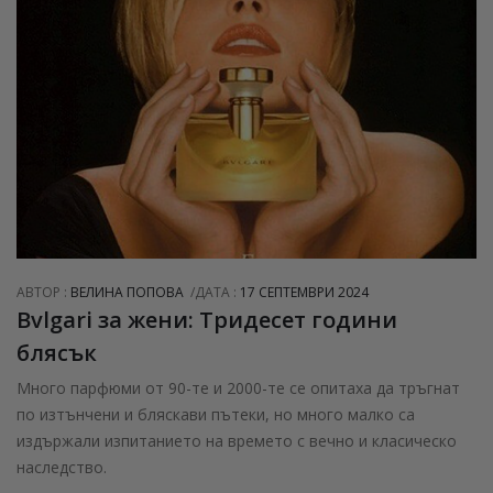
АВТОР :
ВЕЛИНА ПОПОВА
ДАТА :
17 СЕПТЕМВРИ 2024
Bvlgari за жени: Тридесет години
блясък
Много парфюми от 90-те и 2000-те се опитаха да тръгнат
по изтънчени и бляскави пътеки, но много малко са
издържали изпитанието на времето с вечно и класическо
наследство.