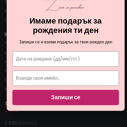
Парфюмите
Защо да се регистрирам?
Имаме подарък за
Лесна рекламация
рождения ти ден
ВАЖНИ ЛИНКОВЕ
Запиши се и вземи подарък за твоя рожден ден
Как мога да платя?
Начини на доставка
Проблеми с доставката
Общи условия
Защита на личните данни
Запиши се
ЗА НАС
0 888 0 66662