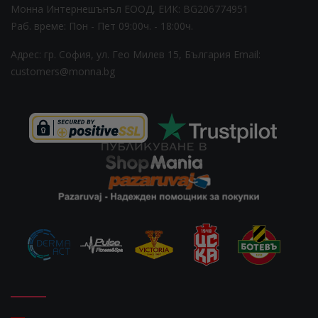
Монна Интернешънъл ЕООД, ЕИК: BG206774951
Раб. време: Пoн - Пет 09:00ч. - 18:00ч.
Адрес: гр. София, ул. Гео Милев 15, България
Email:
customers@monna.bg