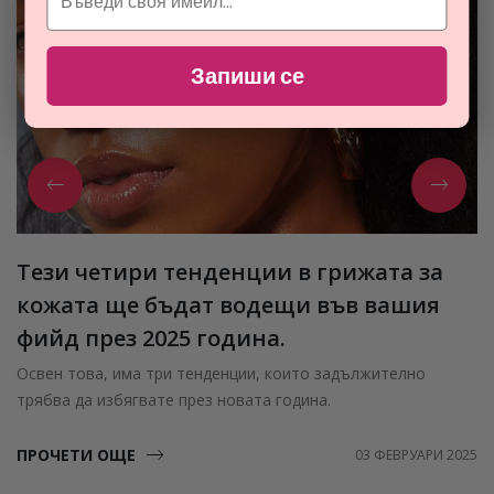
Запиши се
Тези четири тенденции в грижата за
кожата ще бъдат водещи във вашия
фийд през 2025 година.
Освен това, има три тенденции, които задължително
трябва да избягвате през новата година.
ПРОЧЕТИ ОЩЕ
03 ФЕВРУАРИ 2025