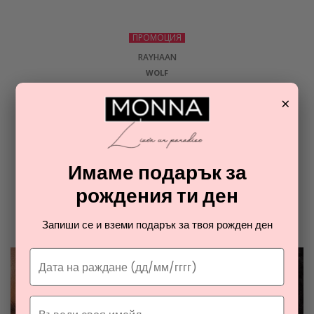
ПРОМОЦИЯ
RAYHAAN
WOLF
парфюмна вода за мъже
×
31,57
€
ОТ РАЯ НА ПАРФЮМИТЕ И
Имаме подарък за
КОЗМЕТИКАТА
рождения ти ден
Разгледайте най-новите ни тайни съвети за парфюмите и
Запиши се и вземи подарък за твоя рожден ден
козметиката