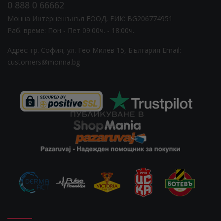
0 888 0 66662
Монна Интернешънъл ЕООД, ЕИК: BG206774951
Раб. време: Пoн - Пет 09:00ч. - 18:00ч.
Адрес: гр. София, ул. Гео Милев 15, България
Email:
customers@monna.bg