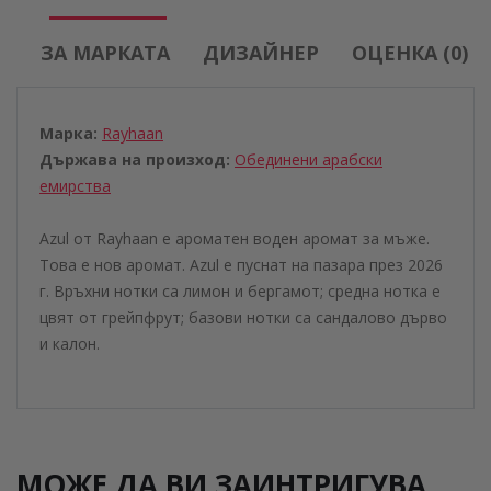
ЗА МАРКАТА
ДИЗАЙНЕР
ОЦЕНКА (0)
Марка:
Rayhaan
Държава на произход:
Обединени aрабски
eмирства
Azul от Rayhaan е ароматен воден аромат за мъже.
Това е нов аромат. Azul е пуснат на пазара през 2026
г. Връхни нотки са лимон и бергамот; средна нотка е
цвят от грейпфрут; базови нотки са сандалово дърво
и калон.
МОЖЕ ДА ВИ ЗАИНТРИГУВА