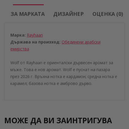
ЗА МАРКАТА
ДИЗАЙНЕР
ОЦЕНКА (0)
Марка:
Rayhaan
Държава на произход:
Обединени aрабски
eмирства
Wolf от Rayhaan е ориенталски дървесен аромат за
мъже. Това е нов аромат. Wolf е пуснат на пазара
през 2026 г. Връхна нотка е кардамон; средна нотка е
карамел; базова нотка е амброво дърво.
МОЖЕ ДА ВИ ЗАИНТРИГУВА