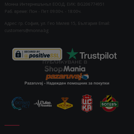
Монна Интернешънъл ЕООД, ЕИК: BG206774951
Раб. време: Пoн - Пет 09:00ч. - 18:00ч.
Адрес: гр. София, ул. Гео Милев 15, България
Email:
customers@monna.bg