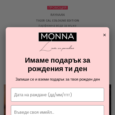
ПРОМОЦИЯ
RAYHAAN
TIGER CAL COLOGNE EDITION
парфюмна вода за мъже
×
30,54
€
ОТ РАЯ НА ПАРФЮМИТЕ И
Имаме подарък за
КОЗМЕТИКАТА
рождения ти ден
Разгледайте най-новите ни тайни съвети за парфюмите и
козметиката
Запиши се и вземи подарък за твоя рожден ден