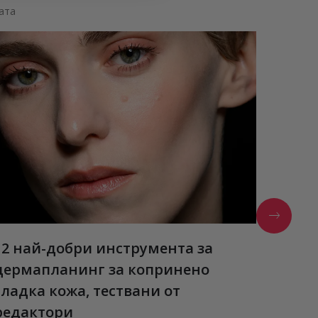
ата
12 най-добри инструмента за
Estée
дермапланинг за копринено
Нови а
гладка кожа, тествани от
ПРОЧЕ
редактори