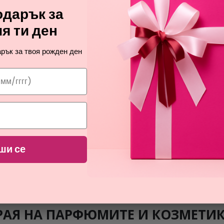
дарък за
я ти ден
рък за твоя рожден ден
ПРОМОЦИЯ
ПРОМОЦИЯ
RAYHAAN
RAYHAAN
ши се
GER CAL COLOGNE EDITION
TERRA
парфюмна вода за мъже
парфюмна вода за мъже
30,54
30,03
€
€
РАЯ НА ПАРФЮМИТЕ И КОЗМЕТИ