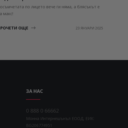
осъмчетата по лицето вече ги няма, а блясъкът е
а макс!
ПРОЧЕТИ ОЩЕ
23 ЯНУАРИ 2025
ЗА НАС
0 888 0 66662
Монна Интернешънъл ЕООД, ЕИК:
BG206774951