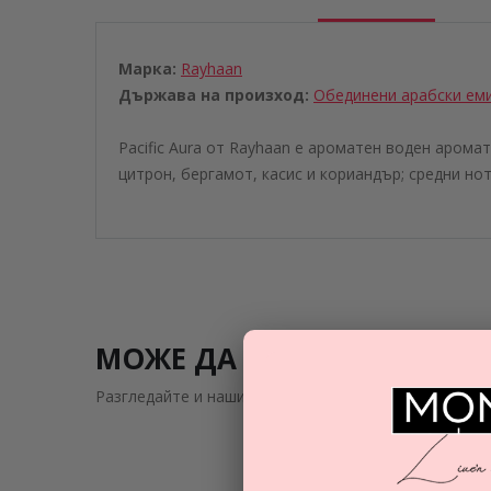
Марка:
Rayhaan
Държава на произход:
Обединени aрабски eм
Pacific Aura от Rayhaan е ароматен воден аромат 
цитрон, бергамот, касис и кориандър; средни нот
МОЖЕ ДА ВИ ЗАИНТРИГУВ
Разгледайте и нашите подобни предложения