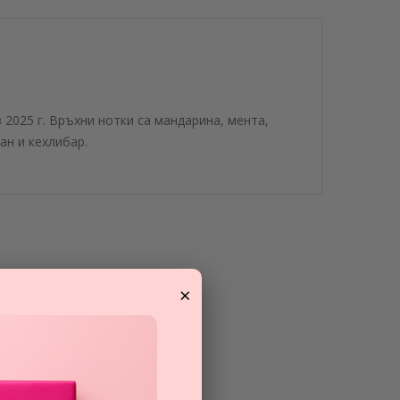
з 2025 г. Връхни нотки са мандарина, мента,
ан и кехлибар.
×