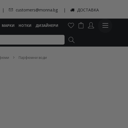
customers@monna.bg
ДОСТАВКА
МАРКИ
НОТКИ
ДИЗАЙНЕРИ
рфюми
Парфюмни води