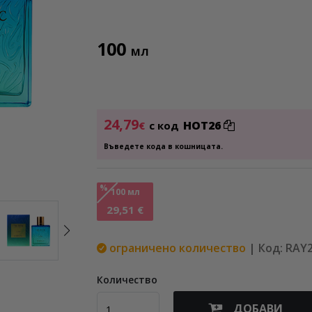
100
МЛ
24,79
HOT26
€
с код
Въведете кода в кошницата.
%
100 мл
29,51 €
ограничено количество
| Код: RAY
Количество
ДОБАВИ