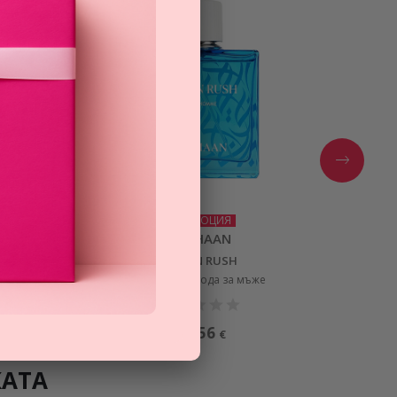
ПРОМОЦИЯ
RAYHAAN
OCEAN RUSH
парфюмна вода за мъже
25,56
€
КАТА