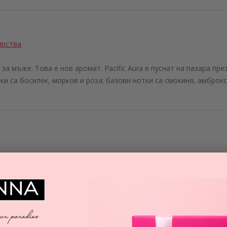
ирства
за мъже. Това е нов аромат. Pacific Aura е пуснат на пазара пре
ки са босилек, морков и роза; базови нотки са смокиня, амброкс
А