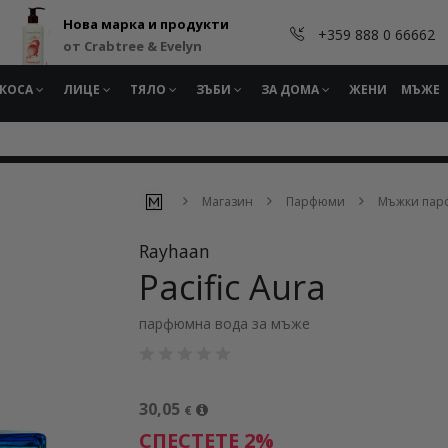
Нова марка и продукти
+359 888 0 66662
от Crabtree & Evelyn
КОСА
ЛИЦЕ
ТЯЛО
ЗЪБИ
ЗА ДОМА
ЖЕНИ
МЪЖЕ
Магазин
Парфюми
Мъжки па
Rayhaan
Pacific Aura
парфюмна вода за мъже
30,05
€
СПЕСТЕТЕ 2%