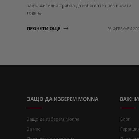
задължително трябва да избягвате през новата
година.
ПРОЧЕТИ ОЩЕ
03 ФЕВРУАРИ 20
ЗАЩО ДА ИЗБЕРЕМ MONNA
ВАЖНИ
Защо да изберем Monna
Блог
За нас
Гаранци
Поръчки по телефона
Парфюм