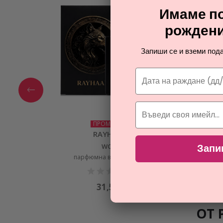
Имаме по
рождени
Запиши се и вземи пода
ПРОМОЦИЯ
RAYHAAN
Запи
WOLF
TI
парфюмна вода за мъже
31,57
€
ОТ 