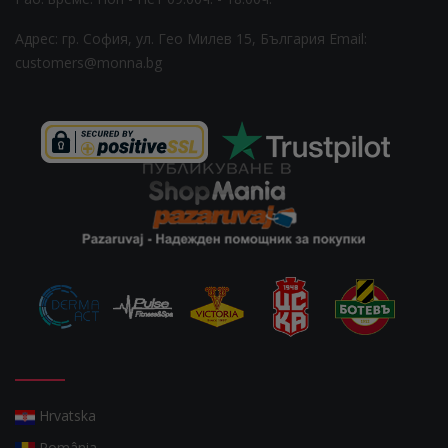
Адрес: гр. София, ул. Гео Милев 15, България
Email:
customers@monna.bg
Hrvatska
România