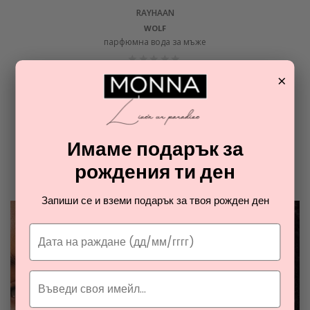
RAYHAAN
WOLF
парфюмна вода за мъже
×
31,57
€
ОТ РАЯ НА ПАРФЮМИТЕ И
КОЗМЕТИКАТА
Имаме подарък за
Разгледайте най-новите ни тайни съвети за парфюмите и
рождения ти ден
козметиката
Запиши се и вземи подарък за твоя рожден ден