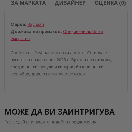
ЗА МАРКАТА
ДИЗАЙНЕР
ОЦЕНКА (0)
Марка:
Rayhaan
Държава на произход:
Обединени aрабски
eмирства
Cordova от Rayhaan е мъжки аромат. Cordova е
пуснат на пазара през 2023 г. Връхни нотки: кожа;
средни нотки: пачули и кипарис; базови нотки:
кехлибар, дървесни нотки и ветивер.
МОЖЕ ДА ВИ ЗАИНТРИГУВА
Разгледайте и нашите подобни предложения