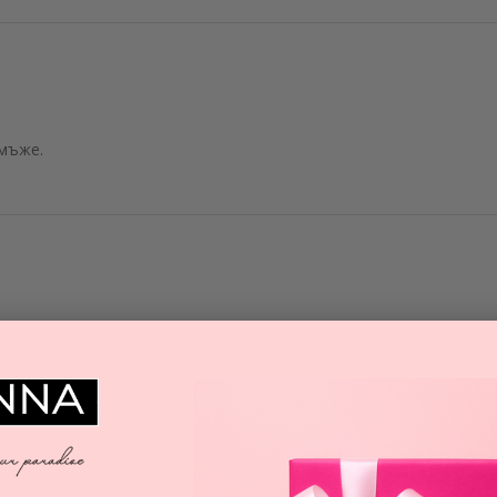
 мъже.
А