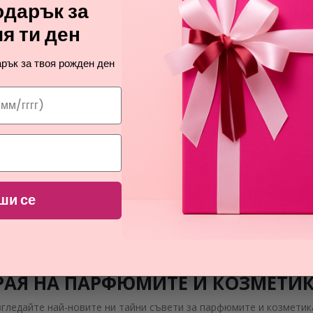
дарък за
я ти ден
рък за твоя рожден ден
РАЗПРОДАЖБА
РАЗПРОДАЖБА
CUBA
CUBA
WINNER
AUTHENTIC DARK
ши се
тоалетна вода за мъже
тоалетна вода за мъже
4,07
11,23
€
€
РАЯ НА ПАРФЮМИТЕ И КОЗМЕТИ
згледайте най-новите ни тайни съвети за парфюмите и козметик