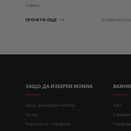
година.
ПРОЧЕТИ ОЩЕ
03 ФЕВРУАРИ 20
ЗАЩО ДА ИЗБЕРЕМ MONNA
ВАЖНИ
Защо да изберем Monna
Блог
За нас
Гаранци
Поръчки по телефона
Парфюм