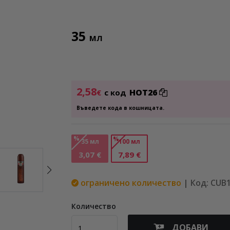
35
МЛ
2,58
HOT26
€
с код
Въведете кода в кошницата.
%
%
35 мл
100 мл
3,07 €
7,89 €
ограничено количество
| Код: CUB
Количество
ДОБАВИ