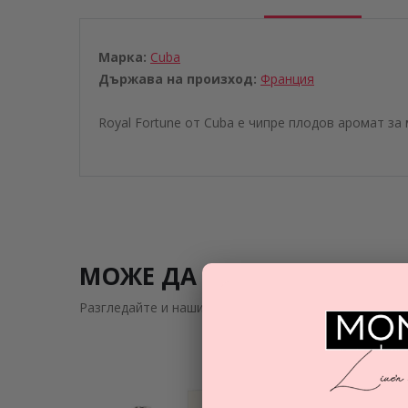
Марка:
Cuba
Държава на произход:
Франция
Royal Fortune от Cuba е чипре плодов аромат за
МОЖЕ ДА ВИ ЗАИНТРИГУВ
Разгледайте и нашите подобни предложения