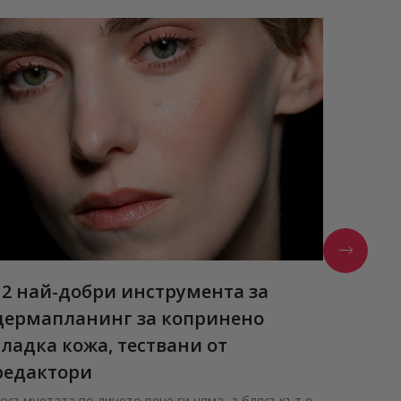
12 най-добри инструмента за
Estée
дермапланинг за копринено
Нови а
гладка кожа, тествани от
ПРОЧЕ
редактори
осъмчетата по лицето вече ги няма, а блясъкът е