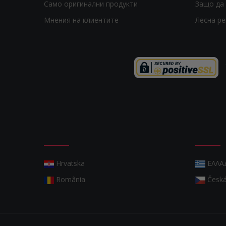
Само оригинални продукти
Защо да 
Мнения на клиентите
Лесна р
Hrvatska
ΕΛΛΑ
România
Česká