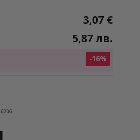
3,07 €
5,87 лв.
-16%
16206