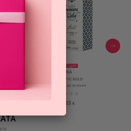
ПРОМОЦИЯ
CUBA
AUTHENTIC BOLD
тоалетна вода за мъже
14,33
€
КАТА
ата