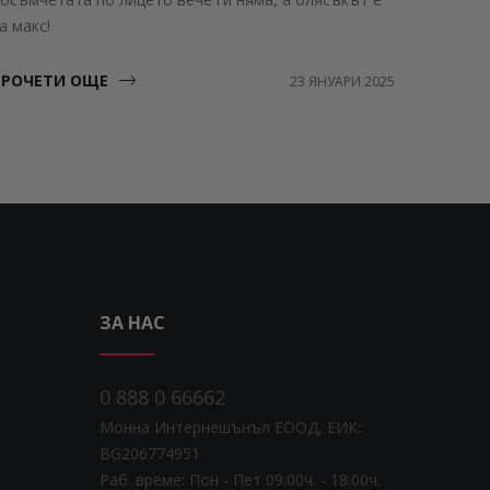
а макс!
ПРОЧЕТИ ОЩЕ
23 ЯНУАРИ 2025
ЗА НАС
0 888 0 66662
Монна Интернешънъл ЕООД, ЕИК:
BG206774951
Раб. време: Пoн - Пет 09:00ч. - 18:00ч.