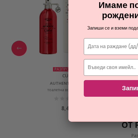
Имаме по
рождени
Запиши се и вземи пода
РАЗПРОДАЖБА
CUBA
AUTHENTIC FLAME
Запи
тоалетна вода за мъже
8,43
€
ОТ 
Ра