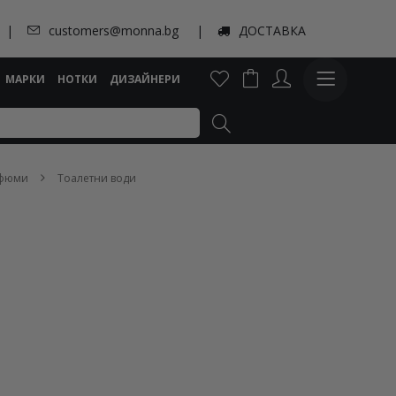
customers@monna.bg
ДОСТАВКА
МАРКИ
НОТКИ
ДИЗАЙНЕРИ
рфюми
Тоалетни води