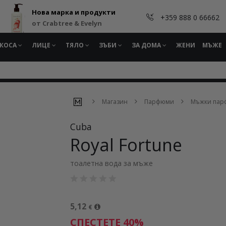
Нова марка и продукти
+359 888 0 66662
от Crabtree & Evelyn
КОСА
ЛИЦЕ
ТЯЛО
ЗЪБИ
ЗА ДОМА
ЖЕНИ
МЪЖЕ
Магазин
Парфюми
Мъжки па
Cuba
Royal Fortune
тоалетна вода за мъже
5,12
€
СПЕСТЕТЕ 40%